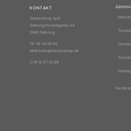
ÅBNING
KONTAKT
Mand
Seniorshop ApS
Søborg Hovedgade 44
Tirsda
2860 Søborg
Tlf. 39 43 05 50
Onsda
Mail
butik@seniorshop.dk
Torsd
CVR 31 37 32 98
Freda
Første l