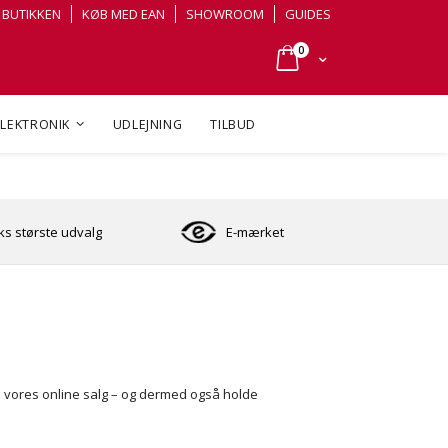
BUTIKKEN
KØB MED EAN
SHOWROOM
GUIDES
varer
0
Cart
ELEKTRONIK
UDLEJNING
TILBUD
s største udvalg
E-mærket
å vores online salg – og dermed også holde