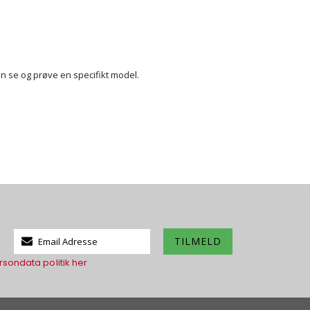
kan se og prøve en specifikt model.
Tilmeld
TILMELD
dig
rsondata politik her
vores
nyhedsbrev: