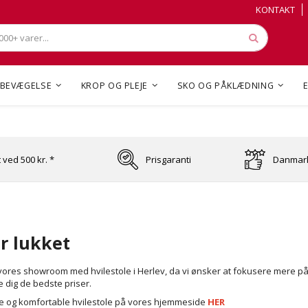
Skip
Skip
KONTAKT
to
to
Content
Content
Søg
BEVÆGELSE
KROP OG PLEJE
SKO OG PÅKLÆDNING
t ved 500 kr. *
Prisgaranti
Danmark
r lukket
e vores showroom med hvilestole i Herlev, da vi ønsker at fokusere mere p
 dig de bedste priser.
ne og komfortable hvilestole på vores hjemmeside
HER