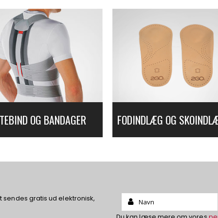
TEBIND OG BANDAGER
FODINDLÆG OG SKOINDL
Name:
sendes gratis ud elektronisk,
Du kan læse mere om vores
pe