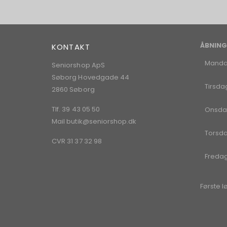
ÅBNING
KONTAKT
Mand
Seniorshop ApS
Søborg Hovedgade 44
Tirsda
2860 Søborg
Tlf. 39 43 05 50
Onsda
Mail
butik@seniorshop.dk
Torsd
CVR 31 37 32 98
Freda
Første l