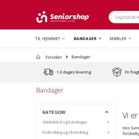
Søg
TIL HJEMMET
BANDAGER
MØBLER
Bandager
Forsiden
1-3 dages levering
Fri frag
Bandager
KATEGORI
Vi er
Støttebind og bandager
+
Hos Seni
Fodindlæg og skoindlæg
+
forskell