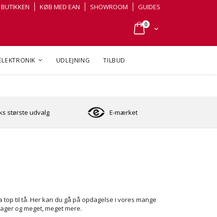
BUTIKKEN
KØB MED EAN
SHOWROOM
GUIDES
varer
0
Cart
ELEKTRONIK
UDLEJNING
TILBUD
s største udvalg
E-mærket
ra top til tå. Her kan du gå på opdagelse i vores mange
dager og meget, meget mere.