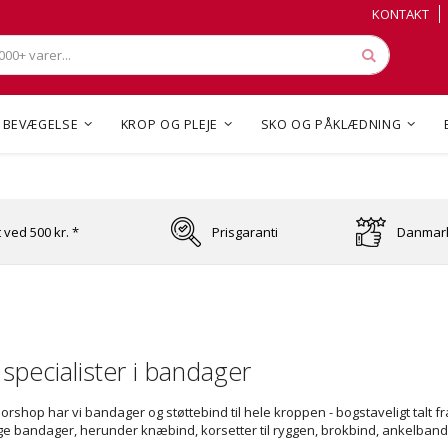
Skip
Skip
KONTAKT
to
to
Content
Content
Søg
BEVÆGELSE
KROP OG PLEJE
SKO OG PÅKLÆDNING
t ved 500 kr. *
Prisgaranti
Danmark
 specialister i bandager
orshop har vi bandager og støttebind til hele kroppen - bogstaveligt talt f
ige bandager, herunder knæbind, korsetter til ryggen, brokbind, ankelban