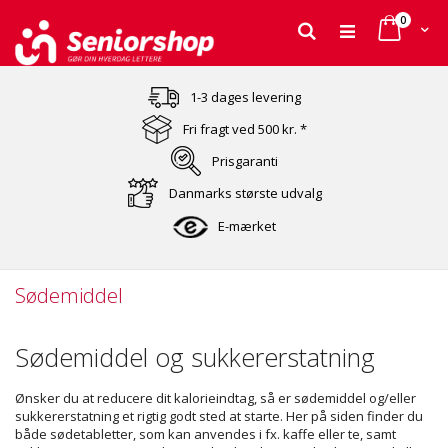
varer
0
Cart
Søg
Skip
to
1-3 dages levering
Content
Fri fragt ved 500 kr. *
Prisgaranti
Danmarks største udvalg
E-mærket
Sødemiddel
Sødemiddel og sukkererstatning
Ønsker du at reducere dit kalorieindtag, så er sødemiddel og/eller
sukkererstatning et rigtig godt sted at starte. Her på siden finder du
både sødetabletter, som kan anvendes i fx. kaffe eller te, samt