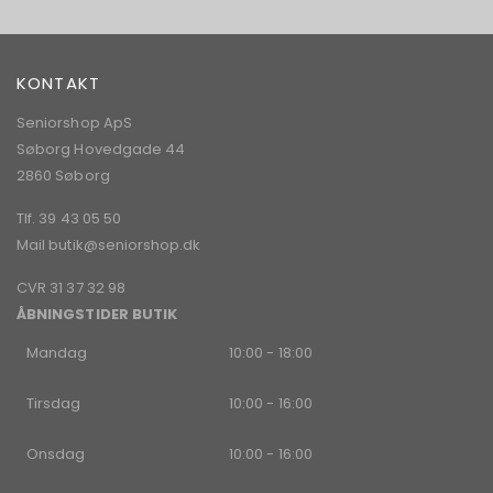
nyhedsbrev:
KONTAKT
Seniorshop ApS
Søborg Hovedgade 44
2860 Søborg
Tlf. 39 43 05 50
Mail
butik@seniorshop.dk
CVR 31 37 32 98
ÅBNINGSTIDER BUTIK
Mandag
10:00 - 18:00
Tirsdag
10:00 - 16:00
Onsdag
10:00 - 16:00