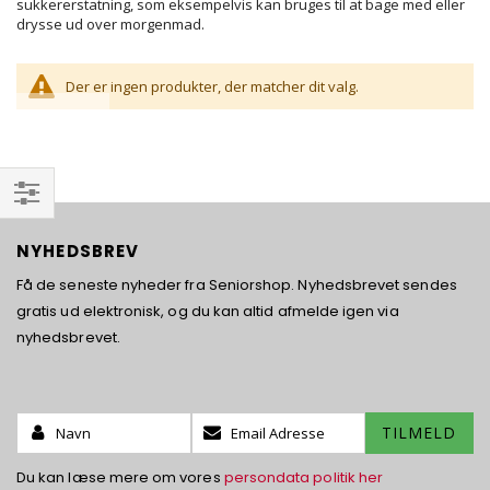
sukkererstatning, som eksempelvis kan bruges til at bage med eller
drysse ud over morgenmad.
Der er ingen produkter, der matcher dit valg.
Filtrer
NYHEDSBREV
Få de seneste nyheder fra Seniorshop. Nyhedsbrevet sendes
gratis ud elektronisk, og du kan altid afmelde igen via
nyhedsbrevet.
Name:
Tilmeld
TILMELD
dig
vores
Du kan læse mere om vores
persondata politik her