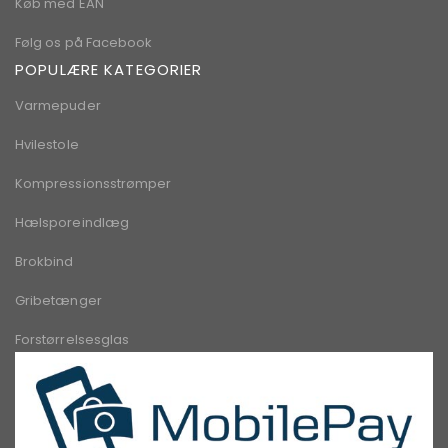
Køb med EAN
Følg os på Facebook
POPULÆRE KATEGORIER
Varmepuder
Hvilestole
Kompressionsstrømper
Hælsporeindlæg
Brokbind
Gribetænger
Forstørrelsesglas