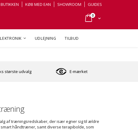
BUTIKKEN
KØB MED EAN
SHOWROOM
GUIDES
varer
0
Cart
ELEKTRONIK
UDLEJNING
TILBUD
s største udvalg
E-mærket
træning
valg af træningsredskaber, der især egner sig til ældre
smart håndtræner, samt diverse terapibolde, som