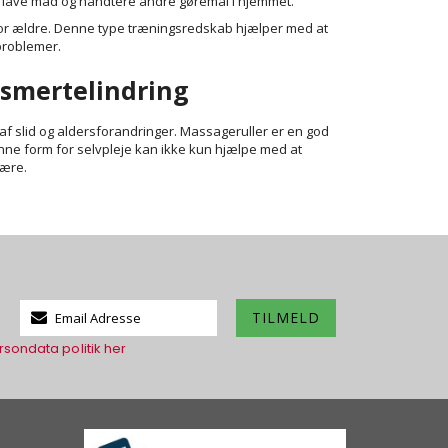
å, lave mad og håndtere andre gøremål i hjemmet.
for ældre. Denne type træningsredskab hjælper med at
problemer.
 smertelindring
 slid og aldersforandringer. Massageruller er en god
nne form for selvpleje kan ikke kun hjælpe med at
være.
Tilmeld
TILMELD
dig
rsondata politik her
vores
nyhedsbrev: