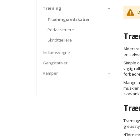
Træning
+
D
Træningsredskaber
Pedaltrænere
Træn
Skridttællere
Aldersre
Indkøbsvogne
en selvst
Gangstativer
Simple o
vigtig r
Ramper
+
forbedre
Mange af
muskler 
skavank
Træn
Trænings
grebssty
Ældre me