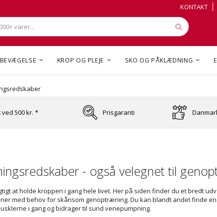
Skip
Skip
KONTAKT
to
to
Content
Content
Søg
BEVÆGELSE
KROP OG PLEJE
SKO OG PÅKLÆDNING
ngsredskaber
t ved 500 kr. *
Prisgaranti
Danmark
ingsredskaber - også velegnet til genop
gtigt at holde kroppen i gang hele livet. Her på siden finder du et bredt ud
ner med behov for skånsom genoptræning. Du kan blandt andet finde en 
usklerne i gang og bidrager til sund venepumpning.