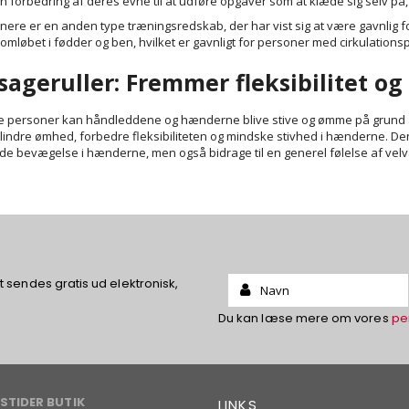
n forbedring af deres evne til at udføre opgaver som at klæde sig selv p
ere er en anden type træningsredskab, der har vist sig at være gavnlig 
omløbet i fødder og ben, hvilket er gavnligt for personer med cirkulations
ageruller: Fremmer fleksibilitet og
e personer kan håndleddene og hænderne blive stive og ømme på grund af
lindre ømhed, forbedre fleksibiliteten og mindske stivhed i hænderne. De
de bevægelse i hænderne, men også bidrage til en generel følelse af vel
Name:
sendes gratis ud elektronisk,
Du kan læse mere om vores
pe
STIDER BUTIK
LINKS