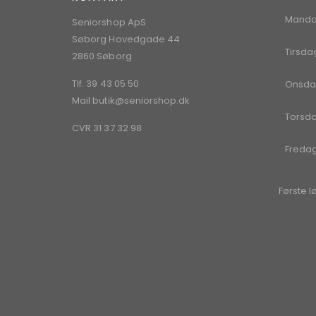
Mand
Seniorshop ApS
Søborg Hovedgade 44
Tirsda
2860 Søborg
Tlf. 39 43 05 50
Onsda
Mail
butik@seniorshop.dk
Torsd
CVR 31 37 32 98
Freda
Første l