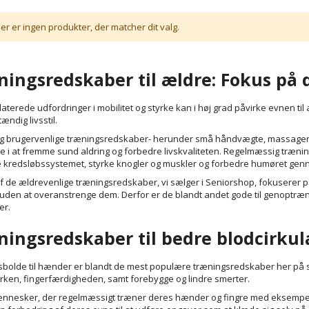
er er ingen produkter, der matcher dit valg.
ingsredskaber til ældre: Fokus på 
laterede udfordringer i mobilitet og styrke kan i høj grad påvirke evnen ti
ændig livsstil.
g brugervenlige træningsredskaber- herunder små håndvægte, massagerul
olle i at fremme sund aldring og forbedre livskvaliteten. Regelmæssig træni
 kredsløbssystemet, styrke knogler og muskler og forbedre humøret genne
 de ældrevenlige træningsredskaber, vi sælger i Seniorshop, fokuserer p
uden at overanstrenge dem. Derfor er de blandt andet gode til genoptræni
er.
ingsredskaber til bedre blodcirku
bolde til hænder er blandt de mest populære træningsredskaber her på sid
rken, fingerfærdigheden, samt forebygge og lindre smerter.
nnesker, der regelmæssigt træner deres hænder og fingre med eksempelvis