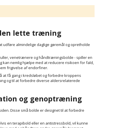
den lette træning
l at udføre almindelige daglige gøremål og opretholde
ler, venetrænere og håndtræningsbolde - spiller en
ng kan nemlig hjælpe med at reducere risikoen for fald,
m frigivelse af endorfiner.
å at få gang i kredsløbet og forbedre kroppens
ng og til at forbedre diverse aldersrelaterede
lation og genoptræning
en. Disse små bolde er designet til at forbedre
 en terapibold eller en antistressbold, vil kunne