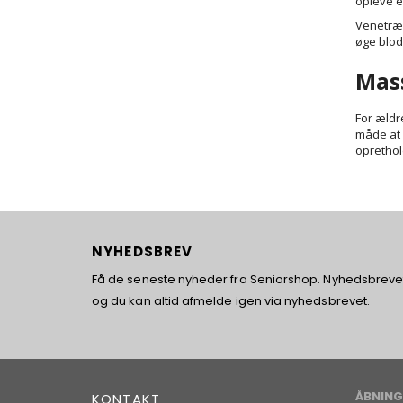
opleve e
Venetræn
øge blod
Mass
For ældr
måde at 
oprethol
NYHEDSBREV
Få de seneste nyheder fra Seniorshop. Nyhedsbrevet 
og du kan altid afmelde igen via nyhedsbrevet.
ÅBNING
KONTAKT