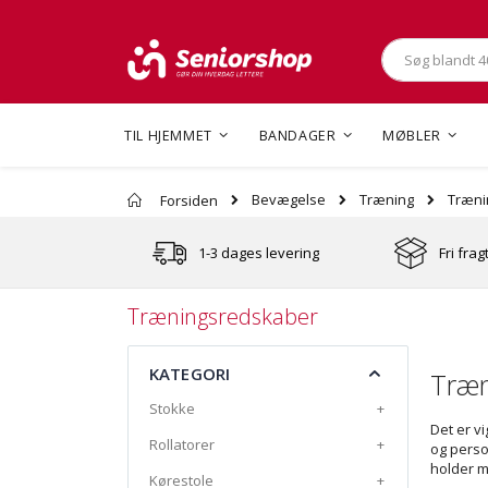
Søg
TIL HJEMMET
BANDAGER
MØBLER
Træni
Bevægelse
Træning
Forsiden
1-3 dages levering
Fri frag
Træningsredskaber
KATEGORI
Træn
Stokke
+
Det er vi
Rollatorer
+
og perso
holder m
Kørestole
+