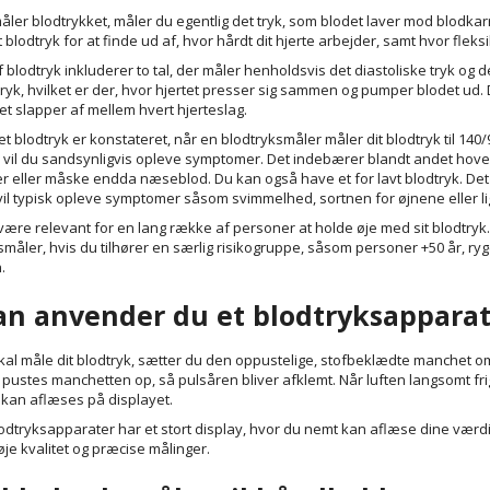
åler blodtrykket, måler du egentlig det tryk, som blodet laver mod blodka
 blodtryk for at finde ud af, hvor hårdt dit hjerte arbejder, samt hvor fleks
 blodtryk inkluderer to tal, der måler henholdsvis det diastoliske tryk og de
tryk, hvilket er der, hvor hjertet presser sig sammen og pumper blodet ud. 
tet slapper af mellem hvert hjerteslag.
et blodtryk er konstateret, når en blodtryksmåler måler dit blodtryk til 140
l, vil du sandsynligvis opleve symptomer. Det indebærer blandt andet h
ter eller måske endda næseblod. Du kan også have et for lavt blodtryk. Det
il typisk opleve symptomer såsom svimmelhed, sortnen for øjnene eller l
være relevant for en lang række af personer at holde øje med sit blodtryk.
småler, hvis du tilhører en særlig risikogruppe, såsom personer +50 år, ryg
n.
an anvender du et blodtryksappara
kal måle dit blodtryk, sætter du den oppustelige, stofbeklædte manchet 
 pustes manchetten op, så pulsåren bliver afklemt. Når luften langsomt fri
kan aflæses på displayet.
odtryksapparater har et stort display, hvor du nemt kan aflæse dine værd
øje kvalitet og præcise målinger.