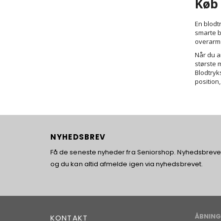
Køb 
En blodtr
smarte b
overarm
Når du an
største m
Blodtryk
position,
NYHEDSBREV
Få de seneste nyheder fra Seniorshop. Nyhedsbrevet 
og du kan altid afmelde igen via nyhedsbrevet.
ÅBNING
KONTAKT