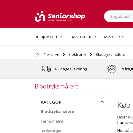
Søg
TIL HJEMMET
BANDAGER
MØBLER
Blodtryksmålere
Elektronik
Forsiden
1-3 dages levering
Fri frag
Blodtryksmålere
KATEGORI
Køb 
Blodtryksmålere
Døjer du
Termometre
har et no
Her på s
Badevægte