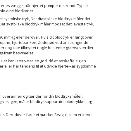
rrenes vægge, når hjertet pumper det rundt. Typisk
ible dine blodkar er.
t systoliske tryk, Det diastoliske blodtryk måler det
Det systoliske blodtryk måler modsat det laveste tryk,
/90 mmHg eller derover. Hvis dit blodtryk er langt over
ovedpine, hjertebanken, åndenød ved anstrengende
 er dog ikke tilknyttet nogle bestemte grænseværdier,
igefrem besvimelse.
 Det kan især være en god idé at anskaffe sig en
er eller har tendens til at udvikle hjerte-kar sygdomme
t
om overarmen og tænder for din blodtryksmåler.
gives igen, måler blodtryksapparatet blodtrykket, og
ier. Derudover fører vi mærket Seagull, som er kendt