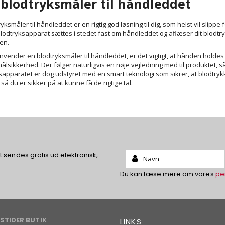
blodtryksmåler til håndleddet
yksmåler til håndleddet er en rigtig god løsning til dig, som helst vil sli
lodtryksapparat sættes i stedet fast om håndleddet og aflæser dit blodt
en.
vender en blodtryksmåler til håndleddet, er det vigtigt, at hånden holdes i 
ålsikkerhed. Der følger naturligvis en nøje vejledning med til produktet, så
sapparatet er dog udstyret med en smart teknologi som sikrer, at blodtryk
 så du er sikker på at kunne få de rigtige tal.
Name:
sendes gratis ud elektronisk,
Du kan læse mere om vores
pe
STIDER BUTIK
LINKS