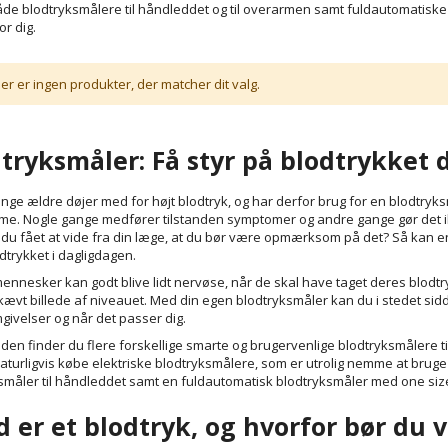
åde blodtryksmålere til håndleddet og til overarmen samt fuldautomatisk
or dig.
er er ingen produkter, der matcher dit valg.
tryksmåler: Få styr på blodtrykke
ange ældre døjer med for højt blodtryk, og har derfor brug for en blodtryks
e. Nogle gange medfører tilstanden symptomer og andre gange gør det ikk
r du fået at vide fra din læge, at du bør være opmærksom på det? Så kan e
dtrykket i dagligdagen.
nnesker kan godt blive lidt nervøse, når de skal have taget deres blodtryk 
skævt billede af niveauet. Med din egen blodtryksmåler kan du i stedet sid
mgivelser og når det passer dig.
iden finder du flere forskellige smarte og brugervenlige blodtryksmålere ti
aturligvis købe elektriske blodtryksmålere, som er utrolig nemme at brug
småler til håndleddet samt en fuldautomatisk blodtryksmåler med one siz
 er et blodtryk, og hvorfor bør du