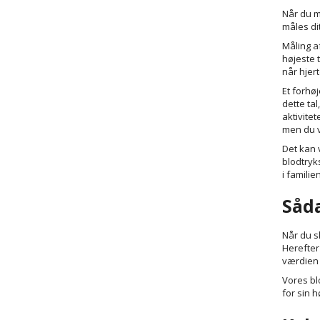
Når du m
måles dit
Måling af
højeste 
når hjer
Et forhøj
dette ta
aktivite
men du v
Det kan 
blodtryk
i familie
Såd
Når du s
Herefter
værdien 
Vores bl
for sin h