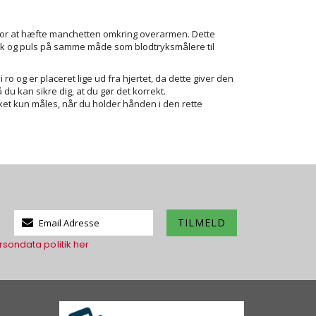
ppe for at hæfte manchetten omkring overarmen. Dette
ryk og puls på samme måde som blodtryksmålere til
ro og er placeret lige ud fra hjertet, da dette giver den
 du kan sikre dig, at du gør det korrekt.
ket kun måles, når du holder hånden i den rette
Tilmeld
TILMELD
dig
rsondata politik her
vores
nyhedsbrev: