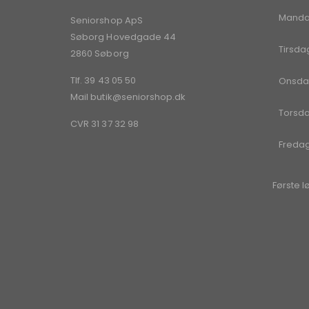
Mand
Seniorshop ApS
Søborg Hovedgade 44
Tirsda
2860 Søborg
Tlf. 39 43 05 50
Onsda
Mail
butik@seniorshop.dk
Torsd
CVR 31 37 32 98
Freda
Første l