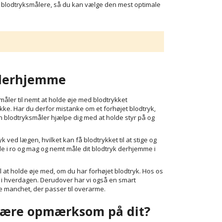
e blodtryksmålere, så du kan vælge den mest optimale
t derhjemme
måler til nemt at holde øje med blodtrykket
e. Har du derfor mistanke om et forhøjet blodtryk,
n blodtryksmåler hjælpe dig med at holde styr på og
ved lægen, hvilket kan få blodtrykket til at stige og
de i ro og mag og nemt måle dit blodtryk derhjemme i
l at holde øje med, om du har forhøjet blodtryk. Hos os
e i hverdagen. Derudover har vi også en smart
e manchet, der passer til overarme.
 være opmærksom på dit?