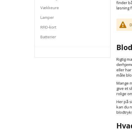
finder b
Vækkeure
løsning f
Lamper
D
RFID-kort
Batterier
Blod
Rigtig m
derhjemm
eller ha
måle blo
Mange me
give et 
rolige o
Her på s
kan du n
blodtryk
Hvad