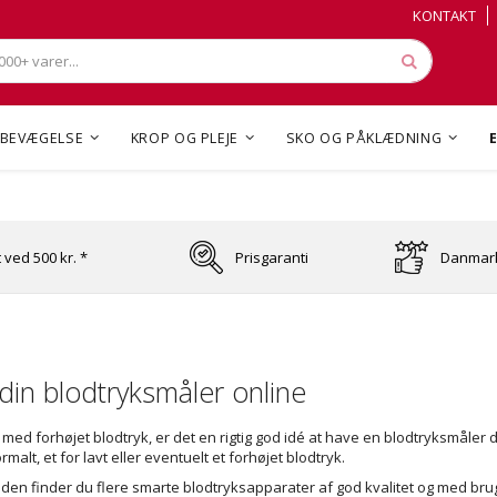
Skip
Skip
KONTAKT
to
to
Content
Content
Søg
BEVÆGELSE
KROP OG PLEJE
SKO OG PÅKLÆDNING
t ved 500 kr. *
Prisgaranti
Danmark
din blodtryksmåler online
 med forhøjet blodtryk, er det en rigtig god idé at have en blodtryksmåler
rmalt, et for lavt eller eventuelt et forhøjet blodtryk.
iden finder du flere smarte blodtryksapparater af god kvalitet og med brug