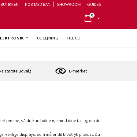
BUTIKKEN
KØB MED EAN
SHOWROOM
GUIDES
varer
0
Cart
ELEKTRONIK
UDLEJNING
TILBUD
s største udvalg
E-mærket
 derhjemme, så du kan holde øje med dine tal, og om du
ervenlige displays, som måler dit blodtryk præcist. Du