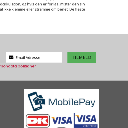
dcirkulation, og hvis den er for løs, mister den sin
al ikke klemme eller stramme om benet. De fleste
Tilmeld
TILMELD
dig
rsondata politik her
vores
nyhedsbrev: