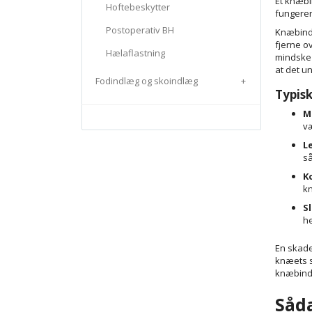
Et knæbi
Hoftebeskytter
fungerer
Postoperativ BH
Knæbinde
fjerne o
Hælaflastning
mindske 
at det u
Fodindlæg og skoindlæg
+
Typis
M
væ
L
så
K
k
S
he
En skade
knæets s
knæbind,
Såd