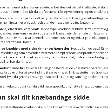
 knæ har været udsat for en skade, anbefales det på det kraftigste, at du f
apeut. På den måde får du professionel råd og vejledning, og du er sikker p
shop fører vi mange forskellige typer støttebind til knæ og knæbandager, o
har nemlig samlet en beskrivelse af de mest almindelige knæbind:
løde, elastiske knæbind:
Denne type knæbind er bløde, lette i stoffet 
vendes som kompression og støtte til knæet, når der er tale om lette sm
fekt, som er med til at smertelindre dine muskler og led. Et godt eksempe
res støttebind i bambus.
tive knæbind med sideskinner og hængsler:
Hos os kan du også få mer
æleddet, og som anvendes ved mere komplicerede knæproblemer eller eft
lde knæet i den korrekte position, når du bøjer det, hvilket sikrer hurtig og
bilitet har du i knæet.
næbind med hul til knæet:
Langt de fleste af de knæstøtter, vi fører, er
tella og er til for at give lindring til selve knæet. En knæstøtte med åben p
rdel, hvis du gerne vil have god støtte til dit knæ og samtidig ønsker at r
t enkelte produkt kan du altid læse specifikt om, hvilke knæproblemer, det
an skal dit knæbandage sidde
at dit støttende knæbind skal sidde korrekt for at give den optimale støtte.