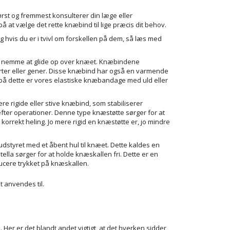
ørst og fremmest konsulterer din læge eller
å at vælge det rette knæbind til lige præcis dit behov.
g hvis du er i tvivl om forskellen på dem, så læs med
og nemme at glide op over knæet. Knæbindene
erter eller gener. Disse knæbind har også en varmende
l på dette er vores elastiske knæbandage med uld eller
e rigide eller stive knæbind, som stabiliserer
er operationer. Denne type knæstøtte sørger for at
 korrekt heling. Jo mere rigid en knæstøtte er, jo mindre
 udstyret med et åbent hul til knæet. Dette kaldes en
atella sørger for at holde knæskallen fri. Dette er en
educere trykket på knæskallen.
 anvendes til.
 Her er det blandt andet vigtigt, at det hverken sidder