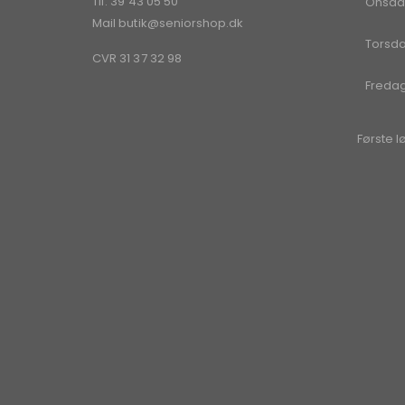
Tlf. 39 43 05 50
Onsda
Mail
butik@seniorshop.dk
Torsd
CVR 31 37 32 98
Freda
Første l