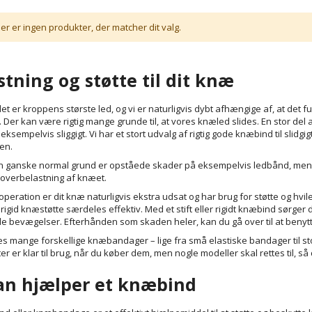
er er ingen produkter, der matcher dit valg.
stning og støtte til dit knæ
 er kroppens største led, og vi er naturligvis dybt afhængige af, at det fun
 Der kan være rigtig mange grunde til, at vores knæled slides. En stor del 
eksempelvis sliggigt. Vi har et stort udvalg af rigtig gode knæbind til slidg
ten.
 ganske normal grund er opståede skader på eksempelvis ledbånd, menisk
 overbelastning af knæet.
 operation er dit knæ naturligvis ekstra udsat og har brug for støtte og hvi
rigid knæstøtte særdeles effektiv. Med et stift eller rigidt knæbind sørge
de bevægelser. Efterhånden som skaden heler, kan du gå over til at benytte 
es mange forskellige knæbandager – lige fra små elastiske bandager til st
r er klar til brug, når du køber dem, men nogle modeller skal rettes til, s
an hjælper et knæbind