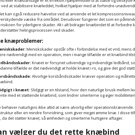
nd eller knæbandage er et effektivt hjælpemiddel til at støtte og beskytte
 ved at stabilisere knæleddet, hvilket hjælper med at forhindre unødven
t kan også reducere hævelse ved at anvende et let kompressionsniveau
verskydende væske fra området. Derudover fungerer det som en påmindel
risikoen for yderligere skader. Alt i alt bidrager knæbindet til at forbedr
nderstøtter helingsprocessen ved skader.
ke knæproblemer:
eniskskader:
Meniskskader opstår ofte i forbindelse med et vrid, mens dit
re nødvendigt med en operation, men i mange tilfælde er et knæbind tilst
edbåndsskader:
Knæet er forsynet udvendige og indvendige ledbånd, som v
danne tilfælde er det nødvendigt at holde knæet i ro, og give det god stø
orsbåndsskade:
Alvorlige korsbåndsskader kræver operation og målrette
næbind.
lidgigt i knæet
: Slidgigt er en tilstand, hvor den naturlige brusk mellem 
nte med et støttende knæbind, som lindrer smerterne og øger mobiliteten
 behøver naturligvis ikke altid at være alvorlig eller operationskrævende
truktur eller en mindre forvridning, som giver meget ømme knæ. I disse ti
 da det støtter knæet, så ømheden og smerterne hurtigere aftager.
an vælger du det rette knæbind