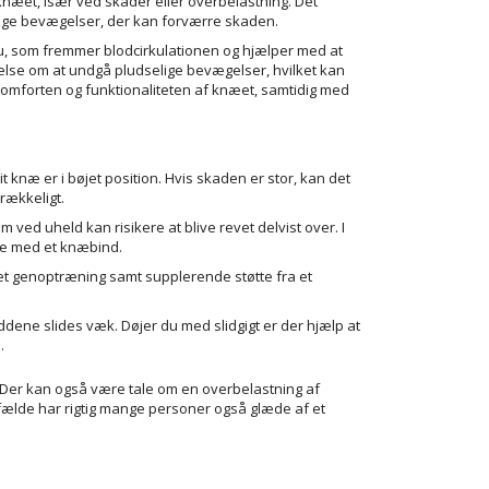
 knæet, især ved skader eller overbelastning. Det
dige bevægelser, der kan forværre skaden.
, som fremmer blodcirkulationen og hjælper med at
se om at undgå pludselige bevægelser, hvilket kan
e komforten og funktionaliteten af knæet, samtidig med
 knæ er i bøjet position. Hvis skaden er stor, kan det
rækkeligt.
ed uheld kan risikere at blive revet delvist over. I
tte med et knæbind.
t genoptræning samt supplerende støtte fra et
leddene slides væk. Døjer du med slidgigt er der hjælp at
.
. Der kan også være tale om en overbelastning af
lfælde har rigtig mange personer også glæde af et