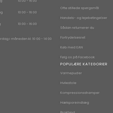
g
10:00 - 16:00
Ofte stillede spørgsmål
ag
10:00 - 16:00
Handels- og lejebetingelser
g
10:00 - 16:00
Sådan returnerer du
Fortrydelsesret
ørdag i måneden kl. 10:00 - 14:00
Køb med EAN
Følg os på Facebook
POPULÆRE KATEGORIER
Varmepuder
Hvilestole
Kompressionsstrømper
Hælsporeindlæg
Brokbind