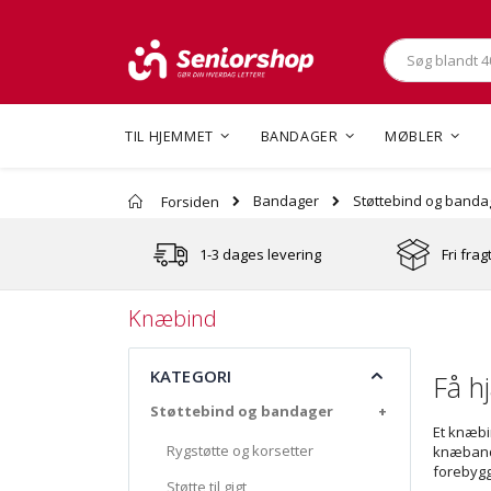
Søg
TIL HJEMMET
BANDAGER
MØBLER
Bandager
Støttebind og banda
Forsiden
1-3 dages levering
Fri frag
Knæbind
KATEGORI
Få h
Støttebind og bandager
+
Et knæbin
Rygstøtte og korsetter
knæbanda
forebygg
Støtte til gigt