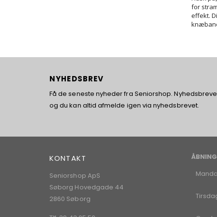
for stram
effekt. 
knæbanda
NYHEDSBREV
Få de seneste nyheder fra Seniorshop. Nyhedsbrevet 
og du kan altid afmelde igen via nyhedsbrevet.
ÅBNING
KONTAKT
Mand
Seniorshop ApS
Søborg Hovedgade 44
Tirsda
2860 Søborg