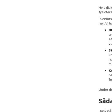
Hvis dit
fysioter
I Senior
her. Vi 
B
an
ef
vo
S
kn
ho
mo
K
pa
fo
Under de
Såd
Husk på, 