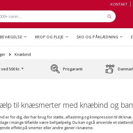
Skip
Skip
KONTAKT
to
to
Content
Content
Søg
BEVÆGELSE
KROP OG PLEJE
SKO OG PÅKLÆDNING
Knæbind
ger
t ved 500 kr. *
Prisgaranti
Danmark
jælp til knæsmerter med knæbind og ba
d er for dig, der har brug for støtte, aflastning og kompression til dit kn
ge i mange tilfælde være behjælpelig. Du kan også anvende et støttende 
ende effekt på smerter eller andre gener i knæene.