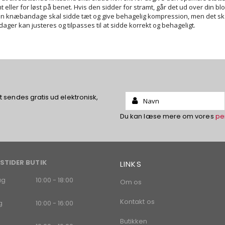
t eller for løst på benet. Hvis den sidder for stramt, går det ud over din blo
Din knæbandage skal sidde tæt og give behagelig kompression, men det sk
ger kan justeres og tilpasses til at sidde korrekt og behageligt.
Name:
sendes gratis ud elektronisk,
Du kan læse mere om vores
pe
STIDER BUTIK
LINKS
ag
10:00 - 18:00
Om os
Kontakt os
g
10:00 - 16:00
Butikken