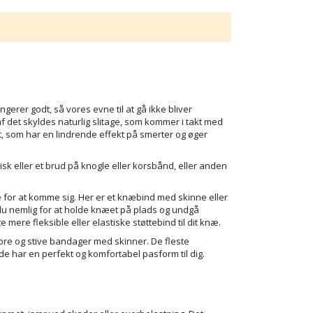
gerer godt, så vores evne til at gå ikke bliver
af det skyldes naturlig slitage, som kommer i takt med
igt, som har en lindrende effekt på smerter og øger
 eller et brud på knogle eller korsbånd, eller anden
le for at komme sig. Her er et knæbind med skinne eller
r du nemlig for at holde knæet på plads og undgå
mere fleksible eller elastiske støttebind til dit knæ.
ore og stive bandager med skinner. De fleste
å de har en perfekt og komfortabel pasform til dig.