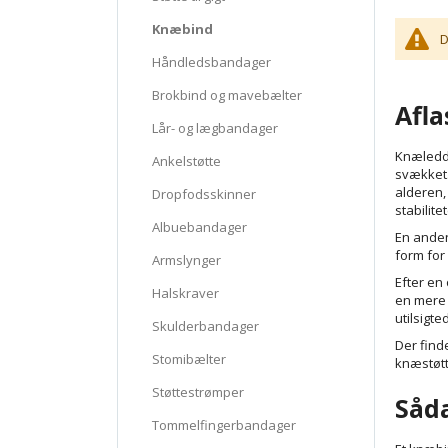
Knæbind
D
Håndledsbandager
Brokbind og mavebælter
Afla
Lår- og lægbandager
Knæleddet
Ankelstøtte
svækket.
alderen, 
Dropfodsskinner
stabilite
Albuebandager
En anden
form for
Armslynger
Efter en
Halskraver
en mere 
utilsigte
Skulderbandager
Der find
Stomibælter
knæstøtte
Støttestrømper
Såd
Tommelfingerbandager