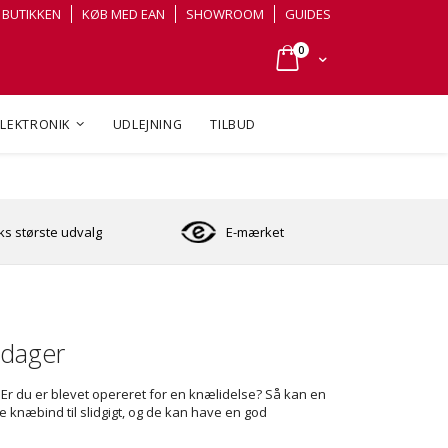
BUTIKKEN
KØB MED EAN
SHOWROOM
GUIDES
varer
0
Cart
ELEKTRONIK
UDLEJNING
TILBUD
s største udvalg
E-mærket
ndager
æ. Er du er blevet opereret for en knælidelse? Så kan en
knæbind til slidgigt, og de kan have en god