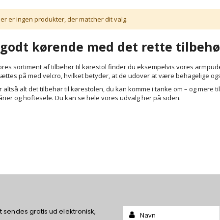
er er ingen produkter, der matcher dit valg.
 godt kørende med det rette tilbehør
ores sortiment af tilbehør til kørestol finder du eksempelvis vores armpud
ættes på med velcro, hvilket betyder, at de udover at være behagelige o
 altså alt det tilbehør til kørestolen, du kan komme i tanke om – og mere til.
er og hoftesele. Du kan se hele vores udvalg her på siden.
Name:
sendes gratis ud elektronisk,