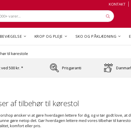
Skip
Skip
KONTAKT
to
to
Content
Content
Søg
BEVÆGELSE
KROP OG PLEJE
SKO OG PÅKLÆDNING
ehør til kørestole
t ved 500 kr. *
Prisgaranti
Danmark
r af tilbehør til kørestol
rshop ønsker vi at gøre hverdagen lettere for dig, og vi tør godt love, at d
kunne gøre netop det. Gør hverdagen lettere med vores tilbehør til kørest
litet, komfort eller pris.