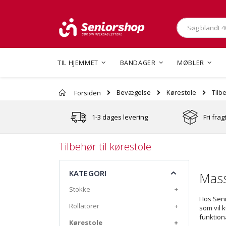
Søg
TIL HJEMMET
BANDAGER
MØBLER
Tilb
Bevægelse
Kørestole
Forsiden
1-3 dages levering
Fri frag
Tilbehør til kørestole
KATEGORI
Masse
Stokke
+
Hos Senio
Rollatorer
+
som vil 
funktiona
Kørestole
+