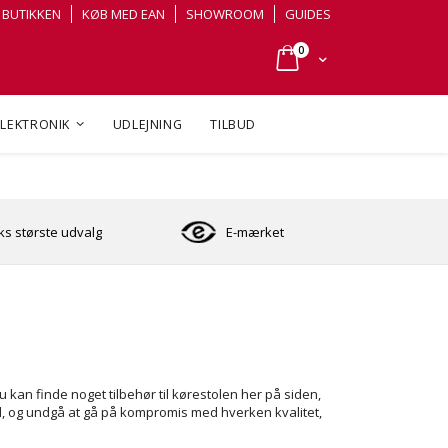
BUTIKKEN
KØB MED EAN
SHOWROOM
GUIDES
varer
0
Cart
ELEKTRONIK
UDLEJNING
TILBUD
s største udvalg
E-mærket
u kan finde noget tilbehør til kørestolen her på siden,
ol, og undgå at gå på kompromis med hverken kvalitet,