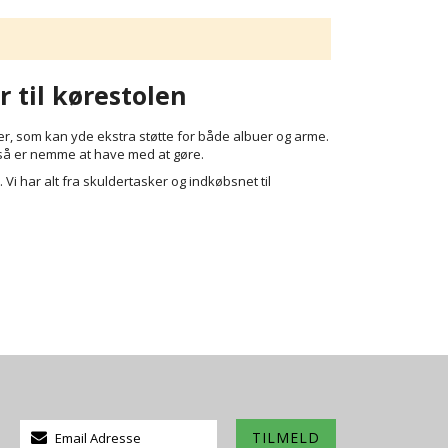
 til kørestolen
er, som kan yde ekstra støtte for både albuer og arme.
gså er nemme at have med at gøre.
 Vi har alt fra skuldertasker og indkøbsnet til
Tilmeld
TILMELD