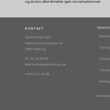
og du kan altid afmelde igen via nyhedsbrevet.
ÅBNING
KONTAKT
Mand
Seniorshop ApS
Søborg Hovedgade 44
Tirsda
2860 Søborg
Tlf. 39 43 05 50
Onsda
Mail
butik@seniorshop.dk
Torsd
CVR 31 37 32 98
Freda
Første l