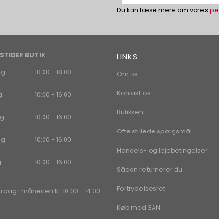
Du kan læse mere om vores
pe
STIDER BUTIK
LINKS
ag
10:00 - 18:00
Om os
Kontakt os
g
10:00 - 16:00
Butikken
g
10:00 - 16:00
Ofte stillede spørgsmål
ag
10:00 - 16:00
Handels- og lejebetingelser
g
10:00 - 16:00
Sådan returnerer du
Fortrydelsesret
ørdag i måneden kl. 10:00 - 14:00
Køb med EAN