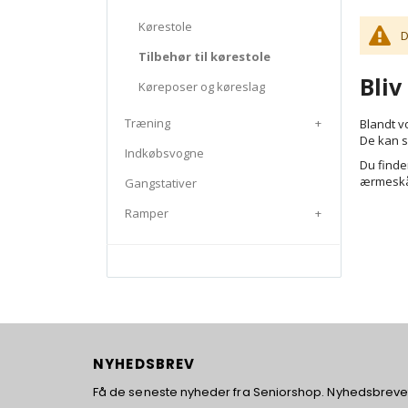
Kørestole
D
Tilbehør til kørestole
Bliv
Køreposer og køreslag
Træning
+
Blandt v
De kan s
Indkøbsvogne
Du finder
ærmeskån
Gangstativer
Ramper
+
NYHEDSBREV
Få de seneste nyheder fra Seniorshop. Nyhedsbrevet 