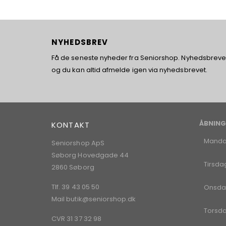
NYHEDSBREV
Få de seneste nyheder fra Seniorshop. Nyhedsbrevet 
og du kan altid afmelde igen via nyhedsbrevet.
ÅBNING
KONTAKT
Mand
Seniorshop ApS
Søborg Hovedgade 44
Tirsda
2860 Søborg
Tlf. 39 43 05 50
Onsda
Mail
butik@seniorshop.dk
Torsd
CVR 31 37 32 98