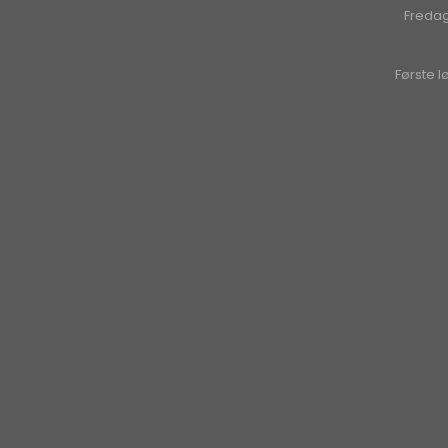
Freda
Første l