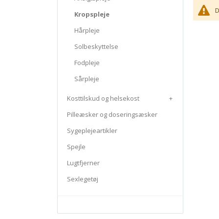
D
Kropspleje
Hårpleje
Solbeskyttelse
Fodpleje
Sårpleje
Kosttilskud og helsekost
+
Pilleæsker og doseringsæsker
Sygeplejeartikler
Spejle
Lugtfjerner
Sexlegetøj