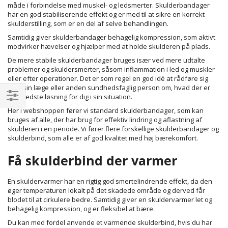
måde i forbindelse med muskel- og ledsmerter. Skulderbandager
har en god stabiliserende effekt og er med til at sikre en korrekt
skulderstilling, som er en del af selve behandlingen.
Samtidig giver skulderbandager behagelig kompression, som aktivt
modvirker hævelser og hjælper med at holde skulderen på plads.
De mere stabile skulderbandager bruges især ved mere udtalte
problemer og skuldersmerter, såsom inflammation i led og muskler
eller efter operationer. Det er som regel en god idé at rådføre sig
med sin læge eller anden sundhedsfaglig person om, hvad der er
den bedste løsning for dig i sin situation.
Filtrer
Her i webshoppen fører vi standard skulderbandager, som kan
bruges af alle, der har brug for effektiv lindring og aflastning af
skulderen i en periode. Vi fører flere forskellige skulderbandager og
skulderbind, som alle er af god kvalitet med høj bærekomfort.
Få skulderbind der varmer
En skuldervarmer har en rigtig god smertelindrende effekt, da den
øger temperaturen lokalt på det skadede område og derved får
blodet til at cirkulere bedre. Samtidig giver en skuldervarmer let og
behagelig kompression, og er fleksibel at bære.
Du kan med fordel anvende et varmende skulderbind, hvis du har