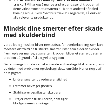
TIP: interesseret i andre produkter med bambus
trækul?
Vi har også mange andre bandager til kroppen af
dette virksomme naturmateriale - blandt andet til håndled,
knæ og albue. Skriv ”bambus trækul” i søgefeltet, så dukker
alle relevante produkter op.
Mindsk dine smerter efter skade
med skulderbind
Vores led og muskler bliver nemt udsat for overbelastning, som kan
medføre alt fra milde til stærke smerter. Især som alderen skrider
frem, oplever mange, at smerter i kroppen bliver et større og større
problem på grund af slid og/eller sygdom.
Der er mange fordele ved at anvende en bandage til skulderen, hvis
du døjer med problemer og ubehag i dette område. Her er nogle af
de vigtigste:
Lindrer smerter og reducerer stivhed
Fremmer bevægeligheden
Stabiliserer og aflaster skulderen
Tilføjer varme til skulderen, som øger
blodgennemstrømningen