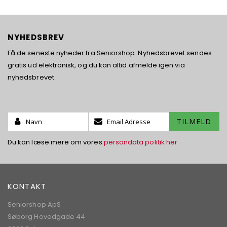
NYHEDSBREV
Få de seneste nyheder fra Seniorshop. Nyhedsbrevet sendes
gratis ud elektronisk, og du kan altid afmelde igen via
nyhedsbrevet.
Name:
Tilmeld
TILMELD
dig
vores
Du kan læse mere om vores
persondata politik her
nyhedsbrev:
KONTAKT
Seniorshop ApS
Søborg Hovedgade 44