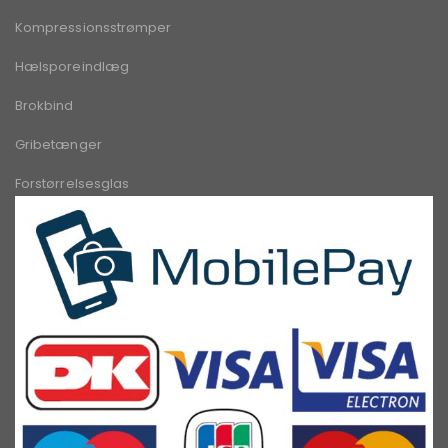
Kompressionsstrømper
Hælsporeindlæg
Brokbind
Gribetænger
Forstørrelsesglas