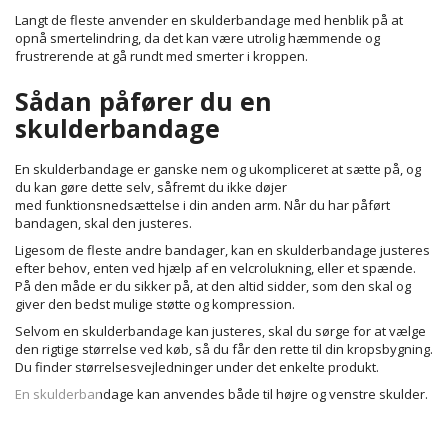
Langt de fleste anvender en skulderbandage med henblik på at
opnå smertelindring, da det kan være utrolig hæmmende og
frustrerende at gå rundt med smerter i kroppen.
Sådan påfører du en
skulderbandage
En skulderbandage er ganske nem og ukompliceret at sætte på, og
du kan gøre dette selv, såfremt du ikke døjer
med funktionsnedsættelse i din anden arm. Når du har påført
bandagen, skal den justeres.
Ligesom de fleste andre bandager, kan en skulderbandage justeres
efter behov, enten ved hjælp af en velcrolukning, eller et spænde.
På den måde er du sikker på, at den altid sidder, som den skal og
giver den bedst mulige støtte og kompression.
Selvom en skulderbandage kan justeres, skal du sørge for at vælge
den rigtige størrelse ved køb, så du får den rette til din kropsbygning.
Du finder størrelsesvejledninger under det enkelte produkt.
En skulderbandage kan anvendes både til højre og venstre skulder.