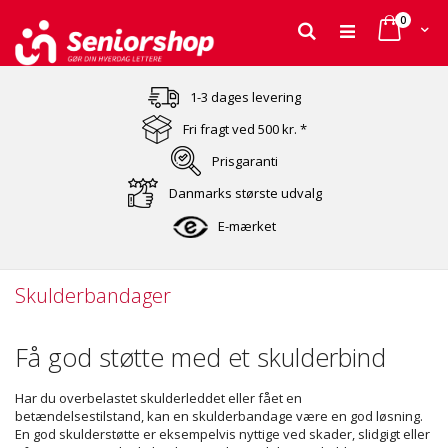
varer
0
Cart
Søg
Skip
to
1-3 dages levering
Content
Fri fragt ved 500 kr. *
Prisgaranti
Danmarks største udvalg
E-mærket
Skulderbandager
Få god støtte med et skulderbind
Har du overbelastet skulderleddet eller fået en
betændelsestilstand, kan en skulderbandage være en god løsning.
En god skulderstøtte er eksempelvis nyttige ved skader, slidgigt eller