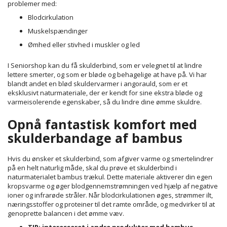
problemer med:
Blodcirkulation
Muskelspændinger
Ømhed eller stivhed i muskler og led
I Seniorshop kan du få skulderbind, som er velegnet til at lindre
lettere smerter, og som er bløde og behagelige at have på. Vi har
blandt andet en blød skuldervarmer i angorauld, som er et
eksklusivt naturmateriale, der er kendt for sine ekstra bløde og
varmeisolerende egenskaber, så du lindre dine ømme skuldre.
Opnå fantastisk komfort med
skulderbandage af bambus
Hvis du ønsker et skulderbind, som afgiver varme og smertelindrer
på en helt naturlig måde, skal du prøve et skulderbind i
naturmaterialet bambus trækul. Dette materiale aktiverer din egen
kropsvarme og øger blodgennemstrømningen ved hjælp af negative
ioner og infrarøde stråler. Når blodcirkulationen øges, strømmer ilt,
næringsstoffer og proteiner til det ramte område, og medvirker til at
genoprette balancen i det ømme væv.