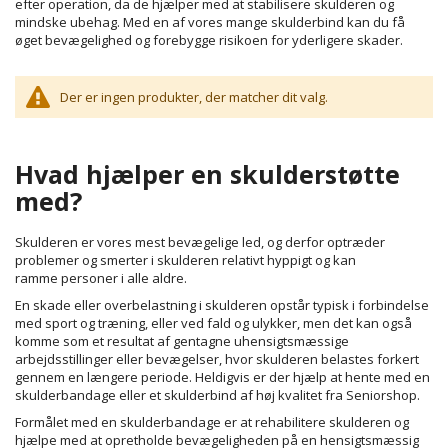
efter operation, da de hjælper med at stabilisere skulderen og
mindske ubehag. Med en af vores mange skulderbind kan du få
øget bevægelighed og forebygge risikoen for yderligere skader.
Der er ingen produkter, der matcher dit valg.
Hvad hjælper en skulderstøtte
med?
Skulderen er vores mest bevægelige led, og derfor optræder
problemer og smerter i skulderen relativt hyppigt og kan
ramme personer i alle aldre.
En skade eller overbelastning i skulderen opstår typisk i forbindelse
med sport og træning, eller ved fald og ulykker, men det kan også
komme som et resultat af gentagne uhensigtsmæssige
arbejdsstillinger eller bevægelser, hvor skulderen belastes forkert
gennem en længere periode. Heldigvis er der hjælp at hente med en
skulderbandage eller et skulderbind af høj kvalitet fra Seniorshop.
Formålet med en skulderbandage er at rehabilitere skulderen og
hjælpe med at opretholde bevægeligheden på en hensigtsmæssig