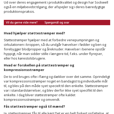
Ud over deres engagement i produktkvalitet og design har Sockwell
også en miljøbevidst tilgang, der afspejler sig i deres bæredygtige
produktionspraksis.
Hvad hjælper støttestrømper med?
Støttestrømper hjælper med at forbedre venepumpningen og
cirkulationen i kroppen, så du undgår hævelser i fødder og ben og
forebygger blodpropper og åreknuder. Hævelser i benene opstår
hyppigt, når man sidder stille i længere tid, f.eks. under flyrejser,
eller hos kørestolsbrugere.
Hvad er forskellen på støttestrømper og
kompressionsstrømper
De to ord bruges ofte i flæng og dækker over det samme. Oprindeligt
var kompressionsstrømper noget en bandagist tog individuelle mål
til, og blev på den måde syet specielt til den enkelte. Støttestrømper
var i standardstørrelser, og blev derfor ikke syet specifikt til den
enkelte. I dag bliver støttestrømper ofte kaldet
kompressionsstrømper og omvendt.
Fås støttestrømper også til mænd?
Ja, støttestrømper fås til alle køn! Det er en helt forkert opfattelse, at