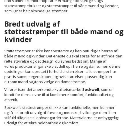
end 5 timer. I Seniorshop fører vi mange forskellige slags
støttestrømpebukser og støttestrømper til både mænd og kvinder,
som ligner helt almindelige strømper.
Bredt udvalg af
støttestrømper til både mænd og
kvinder
Støttestrømper er ikke kønsbestemte og kan naturligvis bæres af
både mænd og kvinder. Det eneste du skal sørge for er at finde den
rette størrelse og det design, du synes bedst om. Mange af
vores produkter er ganske vist delt op i herre og dame, men denne
opdeling er kun oprettet i forhold til størrelser - alle strømper har
præcis samme egenskaber, og hvis størrelsen passer dig, kan
du som mand sagtens vælge en damestrømpe.
Vi fører især det anerkendte kvalitetsmærke
Sockwell
, som
er
kendt for deres evne til at kombinere komfort, funktionalitet og
æstetik.
Sockwells støttestrømper er ikke kun funktionelle, men kommer
også i et bredt udvalg af farver og mønstre, hvilket gør dem til en
stilfuld tilføjelse til enhver garderobe. Materialerne er omhyggeligt
udvalgt for at sikre holdbarhed og komfort.