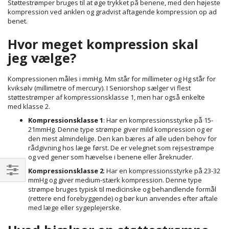
Støttestrømper bruges til at øge trykket på benene, med den højeste
kompression ved anklen og gradvist aftagende kompression op ad
benet.
Hvor meget kompression skal
jeg vælge?
Kompressionen måles i mmHg. Mm står for millimeter og Hg står for
kviksølv (millimetre of mercury). I Seniorshop sælger vi flest
støttestrømper af kompressionsklasse 1, men har også enkelte
med klasse 2.
Kompressionsklasse 1
: Har en kompressionsstyrke på 15-
21mmHg. Denne type strømpe giver mild kompression og er
den mest almindelige. Den kan bæres af alle uden behov for
rådgivning hos læge først. De er velegnet som rejsestrømpe
og ved gener som hævelse i benene eller åreknuder.
Kompressionsklasse 2
: Har en kompressionsstyrke på 23-32
mmHg og giver medium-stærk kompression. Denne type
Filtrer
strømpe bruges typisk til medicinske og behandlende formål
(rettere end forebyggende) og bør kun anvendes efter aftale
med læge eller sygeplejerske.