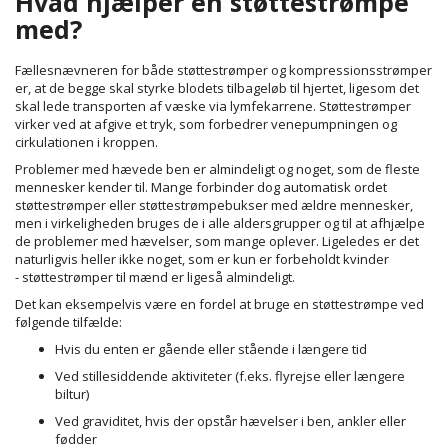
Hvad hjælper en støttestrømpe
med?
Fællesnævneren for både støttestrømper og kompressionsstrømper
er, at de begge skal styrke blodets tilbageløb til hjertet, ligesom det
skal lede transporten af væske via lymfekarrene. Støttestrømper
virker ved at afgive et tryk, som forbedrer venepumpningen og
cirkulationen i kroppen.
Problemer med hævede ben er almindeligt og noget, som de fleste
mennesker kender til. Mange forbinder dog automatisk ordet
støttestrømper eller støttestrømpebukser med ældre mennesker,
men i virkeligheden bruges de i alle aldersgrupper og til at afhjælpe
de problemer med hævelser, som mange oplever. Ligeledes er det
naturligvis heller ikke noget, som er kun er forbeholdt kvinder
- støttestrømper til mænd er ligeså almindeligt.
Det kan eksempelvis være en fordel at bruge en støttestrømpe ved
følgende tilfælde:
Hvis du enten er gående eller stående i længere tid
Ved stillesiddende aktiviteter (f.eks. flyrejse eller længere
biltur)
Ved graviditet, hvis der opstår hævelser i ben, ankler eller
fødder