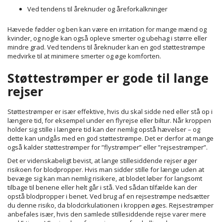
Ved tendens til åreknuder og åreforkalkninger
Hævede fødder og ben kan være en irritation for mange mænd og
kvinder, og nogle kan også opleve smerter og ubehag i større eller
mindre grad. Ved tendens til åreknuder kan en god støttestrømpe
medvirke til at minimere smerter og øge komforten.
Støttestrømper er gode til lange
rejser
Støttestrømper er især effektive, hvis du skal sidde ned eller stå op i
længere tid, for eksempel under en flyrejse eller biltur. Når kroppen
holder sig stille i længere tid kan der nemlig opstå hævelser – og
dette kan undgås med en god støttestrømpe. Det er derfor at mange
også kalder støttestrømper for ”flystrømper” eller ”rejsestrømper”.
Det er videnskabeligt bevist, at lange stillesiddende rejser øger
risikoen for blodpropper. Hvis man sidder stille for længe uden at
bevæge sig kan man nemlig risikere, at blodet løber for langsomt
tilbage til benene eller helt går i stå. Ved sådan tilfælde kan der
opstå blodpropper i benet. Ved brug af en rejsestrømpe nedsætter
du denne risiko, da blodcirkulationen i kroppen øges. Rejsestrømper
anbefales især, hvis den samlede stillesiddende rejse varer mere