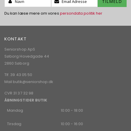
TILMELD
dig
vores
Du kan læse mere om vores
persondata politik her
nyhedsbrev:
KONTAKT
Seniorshop ApS
Søborg Hovedgade 44
2860 Søborg
Tlf. 39 43 05 50
Mail
butik@seniorshop.dk
CVR 31 37 32 98
ÅBNINGSTIDER BUTIK
Mandag
10:00 - 18:00
Tirsdag
10:00 - 16:00