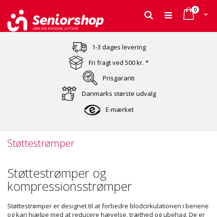
varer
0
Cart
Søg
Skip
to
1-3 dages levering
Content
Fri fragt ved 500 kr. *
Prisgaranti
Danmarks største udvalg
E-mærket
Støttestrømper
Støttestrømper og
kompressionsstrømper
Støttestrømper er designet til at forbedre blodcirkulationen i benene
og kan hjælpe med at reducere hævelse, træthed og ubehag. De er