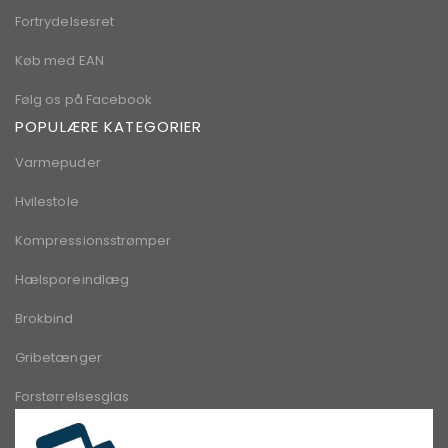
Fortrydelsesret
Køb med EAN
Følg os på Facebook
POPULÆRE KATEGORIER
Varmepuder
Hvilestole
Kompressionsstrømper
Hælsporeindlæg
Brokbind
Gribetænger
Forstørrelsesglas