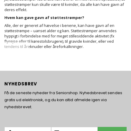
støttestrømper kun skulle være til kvinder, da alle kan have gavn af
deres effekt.
Hvem kan gave gavn af støttestrømper?
Alle, der er generet af hævelse i benene, kan have gavn af en
støttestrømpe – uanset alder og køn. Støttestrømper anvendes
hyppigt i forbindelse med for meget stillesiddende aktivitet (fx
flyrejse eller til kørestolsbrugere), til gravide kvinder, eller ved
tendens til åreknuder eller åreforkalkninger.
NYHEDSBREV
Få de seneste nyheder fra Seniorshop. Nyhedsbrevet sendes
gratis ud elektronisk, og du kan altid afmelde igen via
nyhedsbrevet.
Name:
Tilmeld