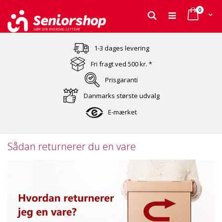
varer
0
Cart
Søg
Skip
to
1-3 dages levering
Content
Fri fragt ved 500 kr. *
Prisgaranti
Danmarks største udvalg
E-mærket
Sådan returnerer du en vare