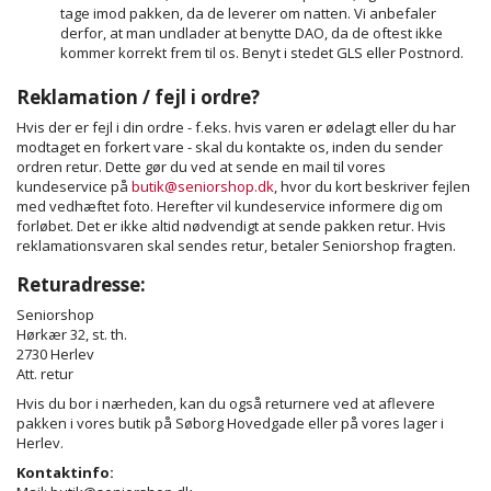
tage imod pakken, da de leverer om natten. Vi anbefaler
derfor, at man undlader at benytte DAO, da de oftest ikke
kommer korrekt frem til os. Benyt i stedet GLS eller Postnord.
Reklamation / fejl i ordre?
Hvis der er fejl i din ordre - f.eks. hvis varen er ødelagt eller du har
modtaget en forkert vare - skal du kontakte os, inden du sender
ordren retur. Dette gør du ved at sende en mail til vores
kundeservice på
butik@seniorshop.dk
, hvor du kort beskriver fejlen
med vedhæftet foto. Herefter vil kundeservice informere dig om
forløbet. Det er ikke altid nødvendigt at sende pakken retur. Hvis
reklamationsvaren skal sendes retur, betaler Seniorshop fragten.
Returadresse:
Seniorshop
Hørkær 32, st. th.
2730 Herlev
Att. retur
Hvis du bor i nærheden, kan du også returnere ved at aflevere
pakken i vores butik på Søborg Hovedgade eller på vores lager i
Herlev.
Kontaktinfo: