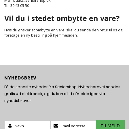
Mail: butik@seniorshop.dk
Tlf. 39 43 05 50
Vil du i stedet ombytte en vare?
Hvis du ønsker at ombytte en vare, skal du sende den retur til os og
foretage en ny bestilling på hjemmesiden.
NYHEDSBREV
Få de seneste nyheder fra Seniorshop. Nyhedsbrevet sendes
gratis ud elektronisk, og du kan altid afmelde igen via
nyhedsbrevet.
Name:
Tilmeld
TILMELD