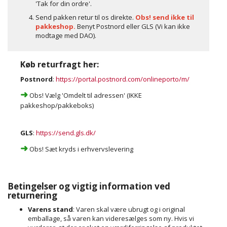
'Tak for din ordre'.
Send pakken retur til os direkte.
Obs! send ikke til
pakkeshop.
Benyt Postnord eller GLS (Vi kan ikke
modtage med DAO).
Køb returfragt her:
Postnord
:
https://portal.postnord.com/onlineporto/m/
➜
Obs! Vælg 'Omdelt til adressen' (IKKE
pakkeshop/pakkeboks)
GLS
:
https://send.gls.dk/
➜
Obs! Sæt kryds i erhvervslevering
Betingelser og vigtig information ved
returnering
Varens stand
: Varen skal være ubrugt og i original
emballage, så varen kan videresælges som ny. Hvis vi