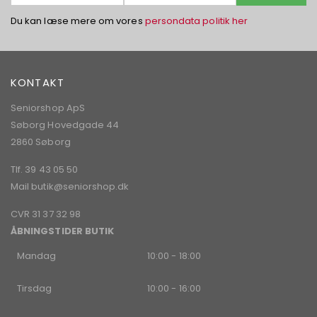
dig
vores
Du kan læse mere om vores
persondata politik her
nyhedsbrev:
KONTAKT
Seniorshop ApS
Søborg Hovedgade 44
2860 Søborg
Tlf. 39 43 05 50
Mail
butik@seniorshop.dk
CVR 31 37 32 98
ÅBNINGSTIDER BUTIK
Mandag
10:00 - 18:00
Tirsdag
10:00 - 16:00