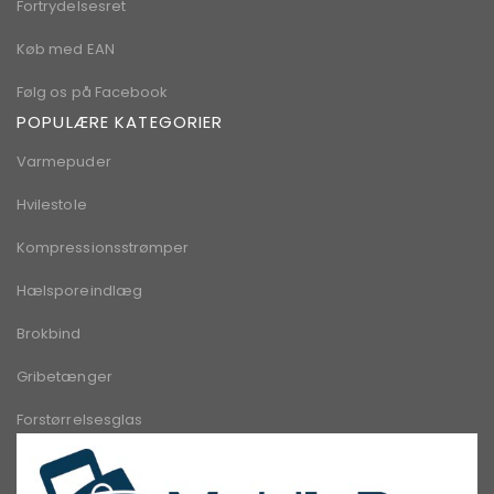
Fortrydelsesret
Køb med EAN
Følg os på Facebook
POPULÆRE KATEGORIER
Varmepuder
Hvilestole
Kompressionsstrømper
Hælsporeindlæg
Brokbind
Gribetænger
Forstørrelsesglas