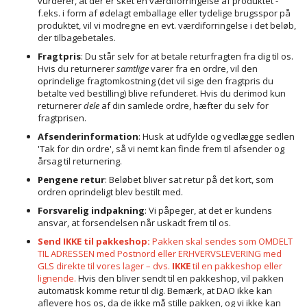
vurderer, at der er sket en værdiforringelse af produktet -
f.eks. i form af ødelagt emballage eller tydelige brugsspor på
produktet, vil vi modregne en evt. værdiforringelse i det beløb,
der tilbagebetales.
Fragtpris
: Du står selv for at betale returfragten fra dig til os.
Hvis du returnerer
samtlige
varer fra en ordre, vil den
oprindelige fragtomkostning (det vil sige den fragtpris du
betalte ved bestilling) blive refunderet. Hvis du derimod kun
returnerer
dele
af din samlede ordre, hæfter du selv for
fragtprisen.
Afsenderinformation
: Husk at udfylde og vedlægge sedlen
'Tak for din ordre', så vi nemt kan finde frem til afsender og
årsag til returnering.
Pengene retur
: Beløbet bliver sat retur på det kort, som
ordren oprindeligt blev bestilt med.
Forsvarelig indpakning
: Vi påpeger, at det er kundens
ansvar, at forsendelsen når uskadt frem til os.
Send IKKE til pakkeshop:
Pakken skal sendes som OMDELT
TIL ADRESSEN med Postnord eller ERHVERVSLEVERING med
GLS direkte til vores lager – dvs.
IKKE
til en pakkeshop eller
lignende.
Hvis den bliver sendt til en pakkeshop, vil pakken
automatisk komme retur til dig. Bemærk, at DAO ikke kan
aflevere hos os, da de ikke må stille pakken, og vi ikke kan