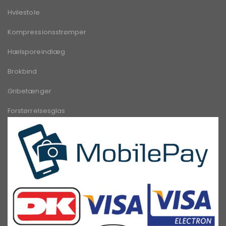
Hvilestole
Kompressionsstrømper
Hælsporeindlæg
Brokbind
Gribetænger
Forstørrelsesglas