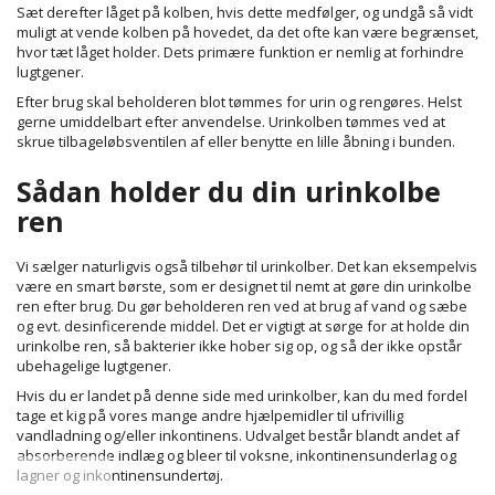
Sæt derefter låget på kolben, hvis dette medfølger, og undgå så vidt
muligt at vende kolben på hovedet, da det ofte kan være begrænset,
hvor tæt låget holder. Dets primære funktion er nemlig at forhindre
lugtgener.
Efter brug skal beholderen blot tømmes for urin og rengøres. Helst
gerne umiddelbart efter anvendelse. Urinkolben tømmes ved at
skrue tilbageløbsventilen af eller benytte en lille åbning i bunden.
Sådan holder du din urinkolbe
ren
Vi sælger naturligvis også tilbehør til urinkolber. Det kan eksempelvis
være en smart
børste
, som er designet til nemt at gøre din urinkolbe
ren efter brug. Du gør beholderen ren ved at brug af vand og sæbe
og evt. desinficerende middel. Det er vigtigt at sørge for at holde din
urinkolbe ren, så bakterier ikke hober sig op, og så der ikke opstår
ubehagelige lugtgener.
Hvis du er landet på denne side med urinkolber, kan du med fordel
tage et kig på vores mange andre hjælpemidler til ufrivillig
vandladning og/eller inkontinens. Udvalget består blandt andet af
absorberende indlæg og bleer til voksne
,
inkontinensunderlag og
lagner
og
inkontinensundertøj
.