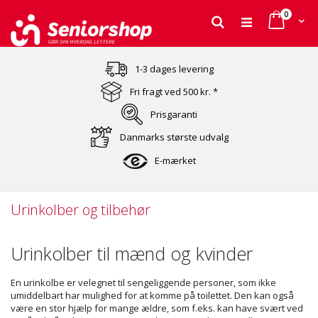
varer
0
Cart
Søg
Skip
to
1-3 dages levering
Content
Fri fragt ved 500 kr. *
Prisgaranti
Danmarks største udvalg
E-mærket
Urinkolber og tilbehør
Urinkolber til mænd og kvinder
En urinkolbe er velegnet til sengeliggende personer, som ikke
umiddelbart har mulighed for at komme på toilettet. Den kan også
være en stor hjælp for mange ældre, som f.eks. kan have svært ved