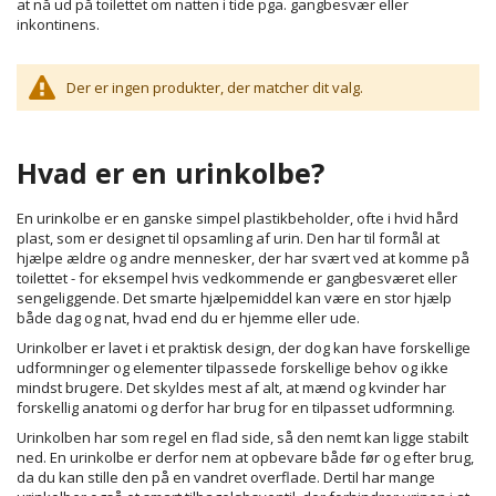
at nå ud på toilettet om natten i tide pga. gangbesvær eller
inkontinens.
Der er ingen produkter, der matcher dit valg.
Hvad er en urinkolbe?
En urinkolbe er en ganske simpel plastikbeholder, ofte i hvid hård
plast, som er designet til opsamling af urin. Den har til formål at
hjælpe ældre og andre mennesker, der har svært ved at komme på
toilettet - for eksempel hvis vedkommende er gangbesværet eller
sengeliggende. Det smarte hjælpemiddel kan være en stor hjælp
både dag og nat, hvad end du er hjemme eller ude.
Urinkolber er lavet i et praktisk design, der dog kan have forskellige
udformninger og elementer tilpassede forskellige behov og ikke
mindst brugere. Det skyldes mest af alt, at mænd og kvinder har
forskellig anatomi og derfor har brug for en tilpasset udformning.
Urinkolben har som regel en flad side, så den nemt kan ligge stabilt
ned. En urinkolbe er derfor nem at opbevare både før og efter brug,
da du kan stille den på en vandret overflade. Dertil har mange