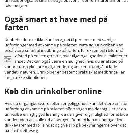
urinkolber også et smart tilbageløbsventil, der forhindrer urinen i at
løbe ud igen.
Også smart at have med på
farten
Urinbeholdere er ikke kun beregnet til personer med særlige
udfordringer med at komme på toilettet i rette tid. Urinkolben kan
også være smart at medbringe på farten, for eksempel i bilen, når
du er afsted på en længere tur, hvor tilgængeligheden til toiletter er
begrænset. Det kan også være en mulighed, hvis du er afsted på
Filtrer
vandreture, cykelture og lignende, og ønsker at undgå at lade
vandet i naturen. Urinkolber er bestemt praktisk at medbringe i en
lang række situationer.
Køb din urinkolber online
Hvis du er gangbesværet eller sengeliggende, kan det være en stor
udfordring at komme på toilettet, når trangen melder sig. Her er en
urinkolbe en rigtig god løsning, da den giver dig mulighed for at lade
vandet uden at skulle ud af sengen. Dermed kan du indtage dine
drikkevarer med ro i sindet og give slip på bekymringerne over det
næste toiletbesøg.