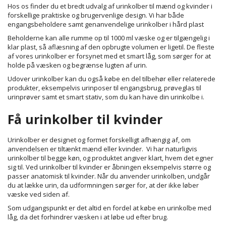
Hos os finder du et bredt udvalg af urinkolber til mænd og kvinder i
forskellige praktiske og brugervenlige design. Vi har både
engangsbeholdere samt genanvendelige urinkolber i hård plast
Beholderne kan alle rumme op til 1000 ml væske og er tilgængelig i
klar plast, så aflæsning af den opbrugte volumen er ligetil. De fleste
af vores urinkolber er forsynet med et smart låg, som sørger for at
holde på væsken og begrænse lugten af urin.
Udover urinkolber kan du også købe en del tilbehør eller relaterede
produkter, eksempelvis urinposer til engangsbrug, prøveglas til
urinprøver samt et smart stativ, som du kan have din urinkolbe i.
Få urinkolber til kvinder
Urinkolber er designet og formet forskelligt afhængig af, om
anvendelsen er tiltænkt mænd eller kvinder. Vi har
naturligvis
urinkolber til begge køn, og produktet angiver klart, hvem det egner
sig til. Ved urinkolber til kvinder er åbningen eksempelvis større og
passer anatomisk til kvinder. Når du anvender urinkolben, undgår
du at lække urin, da udformningen sørger for, at der ikke løber
væske ved siden af.
Som udgangspunkt er det altid en fordel at købe en urinkolbe med
låg, da det forhindrer væsken i at løbe ud efter brug.