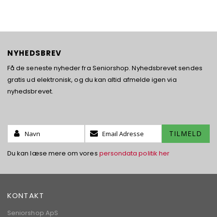
NYHEDSBREV
Få de seneste nyheder fra Seniorshop. Nyhedsbrevet sendes
gratis ud elektronisk, og du kan altid afmelde igen via
nyhedsbrevet.
Name:
Tilmeld
TILMELD
dig
vores
Du kan læse mere om vores
persondata politik her
nyhedsbrev:
KONTAKT
Seniorshop ApS