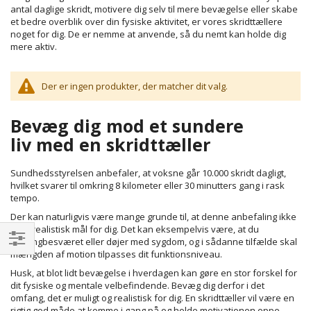
antal daglige skridt, motivere dig selv til mere bevægelse eller skabe
et bedre overblik over din fysiske aktivitet, er vores skridttællere
noget for dig. De er nemme at anvende, så du nemt kan holde dig
mere aktiv.
Der er ingen produkter, der matcher dit valg.
Bevæg dig mod et sundere
liv med en skridttæller
Sundhedsstyrelsen anbefaler, at voksne går 10.000 skridt dagligt,
hvilket svarer til omkring 8 kilometer eller 30 minutters gang i rask
tempo.
Der kan naturligvis være mange grunde til, at denne anbefaling ikke
er et realistisk mål for dig. Det kan eksempelvis være, at du
er gangbesværet eller døjer med sygdom, og i sådanne tilfælde skal
mængden af motion tilpasses dit funktionsniveau.
Filtrer
Husk, at blot lidt bevægelse i hverdagen kan gøre en stor forskel for
dit fysiske og mentale velbefindende. Bevæg dig derfor i det
omfang, det er muligt og realistisk for dig. En skridttæller vil være en
rigtig god måde at komme i gang på og holde motivationen oppe.