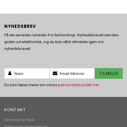
NYHEDSBREV
Få de seneste nyheder fra Seniorshop. Nyhedsbrevet sendes
gratis ud elektronisk, og du kan altid afmelde igen via
nyhedsbrevet.
Name:
Tilmeld
TILMELD
dig
vores
Du kan læse mere om vores
persondata politik her
nyhedsbrev:
KONTAKT
Seniorshop ApS
Søborg Hovedgade 44