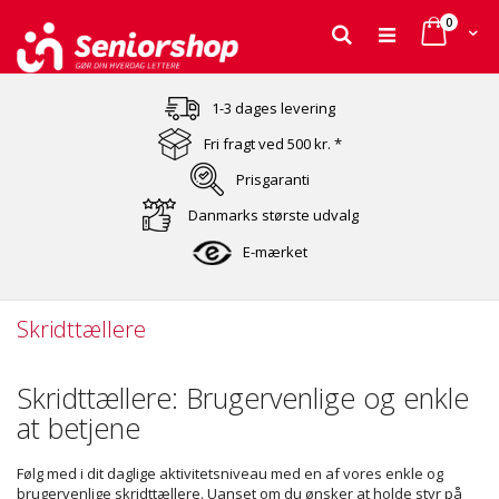
varer
0
Cart
Søg
Skip
to
1-3 dages levering
Content
Fri fragt ved 500 kr. *
Prisgaranti
Danmarks største udvalg
E-mærket
Skridttællere
Skridttællere: Brugervenlige og enkle
at betjene
Følg med i dit daglige aktivitetsniveau med en af vores enkle og
brugervenlige skridttællere. Uanset om du ønsker at holde styr på