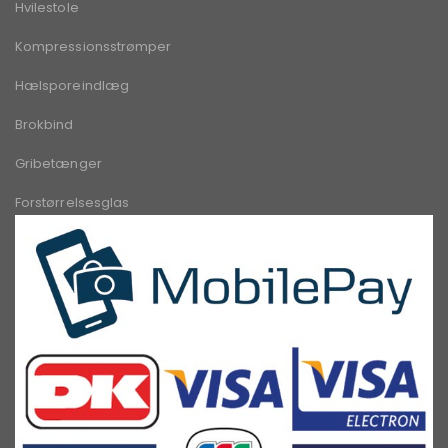
Hvilestole
Kompressionsstrømper
Hælsporeindlæg
Brokbind
Gribetænger
Forstørrelsesglas