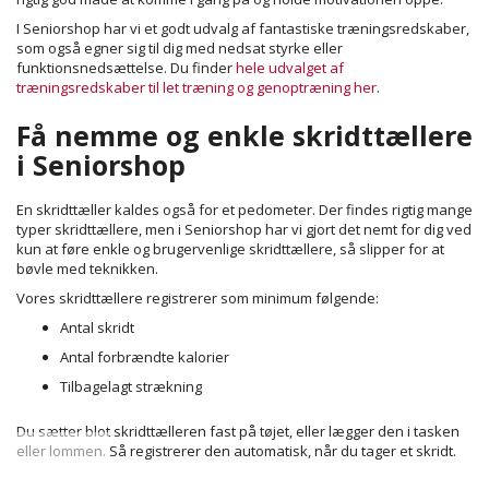
I Seniorshop har vi et godt udvalg af fantastiske træningsredskaber,
som også egner sig til dig med nedsat styrke eller
funktionsnedsættelse. Du finder
hele udvalget af
træningsredskaber til let træning og genoptræning her
.
Få nemme og enkle skridttællere
i Seniorshop
En skridttæller kaldes også for et pedometer. Der findes rigtig mange
typer skridttællere, men i Seniorshop har vi gjort det nemt for dig ved
kun at føre enkle og brugervenlige skridttællere, så slipper for at
bøvle med teknikken.
Vores skridttællere registrerer som minimum følgende:
Antal skridt
Antal forbrændte kalorier
Tilbagelagt strækning
Du sætter blot skridttælleren fast på tøjet, eller lægger den i tasken
eller lommen. Så registrerer den automatisk, når du tager et skridt.