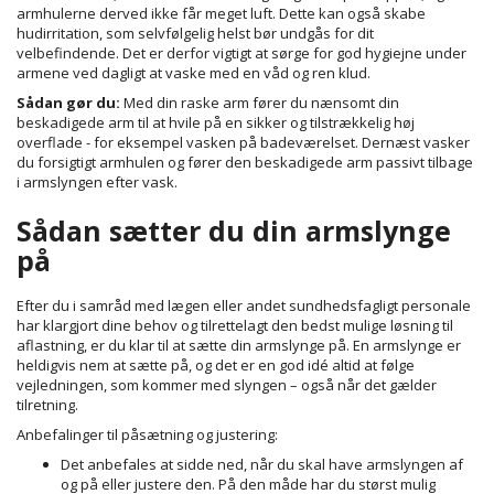
armhulerne derved ikke får meget luft. Dette kan også skabe
hudirritation, som selvfølgelig helst bør undgås for dit
velbefindende. Det er derfor vigtigt at sørge for god hygiejne under
armene ved dagligt at vaske med en våd og ren klud.
Sådan gør du:
Med din raske arm fører du nænsomt din
beskadigede arm til at hvile på en sikker og tilstrækkelig høj
overflade - for eksempel vasken på badeværelset. Dernæst vasker
du forsigtigt armhulen og fører den beskadigede arm passivt tilbage
i armslyngen efter vask.
Sådan sætter du din armslynge
på
Efter du i samråd med lægen eller andet sundhedsfagligt personale
har klargjort dine behov og tilrettelagt den bedst mulige løsning til
aflastning, er du klar til at sætte din armslynge på. En armslynge er
heldigvis nem at sætte på, og det er en god idé altid at følge
vejledningen, som kommer med slyngen – også når det gælder
tilretning.
Anbefalinger til påsætning og justering:
Det anbefales at sidde ned, når du skal have armslyngen af
og på eller justere den. På den måde har du størst mulig