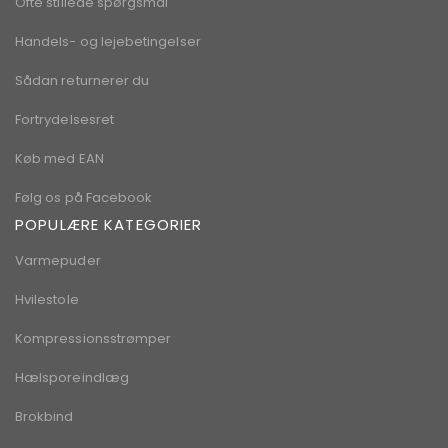
Ofte stillede spørgsmål
Handels- og lejebetingelser
Sådan returnerer du
Fortrydelsesret
Køb med EAN
Følg os på Facebook
POPULÆRE KATEGORIER
Varmepuder
Hvilestole
Kompressionsstrømper
Hælsporeindlæg
Brokbind