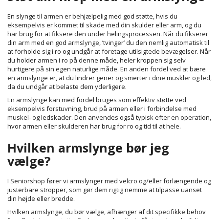
En slynge til armen er behjælpelig med god støtte, hvis du
eksempelvis er kommet til skade med din skulder eller arm, og du
har brug for at fiksere den under helingsprocessen. Når du fikserer
din arm med en god armslynge, ’tvinger’ du den nemlig automatisk til
at forholde sig i ro og undgår at foretage utilsigtede bevægelser. Når
du holder armen i ro på denne måde, heler kroppen sig selv
hurtigere på sin egen naturlige måde. En anden fordel ved at bære
en armslynge er, at du lindrer gener og smerter i dine muskler og led,
da du undgår at belaste dem yderligere.
En armslynge kan med fordel bruges som effektiv støtte ved
eksempelvis forstuvning, brud på armen eller i forbindelse med
muskel- og ledskader. Den anvendes også typisk efter en operation,
hvor armen eller skulderen har brug for ro og tid til at hele.
Hvilken armslynge bør jeg
vælge?
I Seniorshop fører vi armslynger med velcro og/eller forlængende og
justerbare stropper, som gør dem rigtig nemme at tilpasse uanset
din højde eller bredde.
Hvilken armslynge, du bør vælge, afhænger af dit specifikke behov