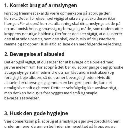
1. Korrekt brug af armslyngen
Først og fremmest skal du være opmærksom på at bruge den
korrekt. Det er for eksempel vigtigt at sikre sig, at skulderen ikke
hænger. For at opnå korrekt aflastning skal din armslynge sidde på
en anatomisk hensigtsmæssig og behagelig måde, som understøtter
kroppens naturlige holdning. Derfor er det især vigtigt, at du justerer
den til at sidde præcis, som den skal, ved hjælp af de justerbare
remme og stropper. Husk altid at læse den medfølgende vejledning.
2. Bevægelse af albueled
Det er også vigtigt, at du sørger for at bevæge dit albueled med
jævne mellemrum. For at opnå det, bør du et par gange dagligt huske
at tage slyngen af (medmindre du har fået andre instrukser) og
forsigtigt bøje albuen, så du træner bevægeligheden. Hvis dit
albueled er ubevægeligt gennem en længere periode, kan det
nemlig blive stift og hævet. Dette er selvfølgelig ikke ønskværdigt,
men det kan heldigvis forebygges med små og simple
bevægelsesøvelser.
3. Husk den gode hygiejne
Vær opmærksom på, at brug af armslynge øger svedproduktionen
under armene, da armen befinder sig meget tæt på kroppen, og