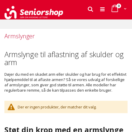
varer
0
Cart
Søg
Skip
to
Content
Armslynger
Armslynge til aflastning af skulder og
arm
Døjer du med en skadet arm eller skulder og har brug for et effektivt
hjælpemiddel til at aflaste armen? Så se vores udvalg af forskellige
af armslynger, som giver god støtte til armen.
Alle modeller har
regulerbare remme, så de kan tilpasses den enkelte bruger.
Der er ingen produkter, der matcher dit valg.
Støt din krop med en armslynge