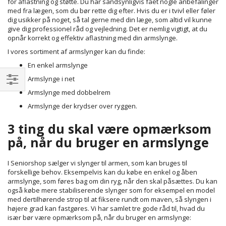
for aflastning og støtte. Du har sandsynligvis fået nogle anbefalinger
med fra lægen, som du bør rette dig efter. Hvis du er i tvivl eller føler
dig usikker på noget, så tal gerne med din læge, som altid vil kunne
give dig professionel råd og vejledning. Det er nemlig vigtigt, at du
opnår korrekt og effektiv aflastning med din armslynge.
I vores sortiment af armslynger kan du finde:
En enkel armslynge
Armslynge i net
Filtrer
Armslynge med dobbelrem
Armslynge der krydser over ryggen.
3 ting du skal være opmærksom
på, når du bruger en armslynge
I Seniorshop sælger vi slynger til armen, som kan bruges til
forskellige behov. Eksempelvis kan du købe en enkel og åben
armslynge, som føres bag om din ryg, når den skal påsættes. Du kan
også købe mere stabiliserende slynger som for eksempel en model
med dertilhørende strop til at fiksere rundt om maven, så slyngen i
højere grad kan fastgøres. Vi har samlet tre gode råd til, hvad du
især bør være opmærksom på, når du bruger en armslynge: