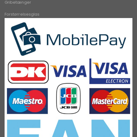
Gribetænger
Forstørrelsesglas