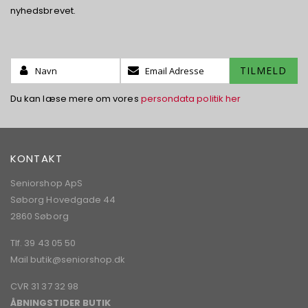
nyhedsbrevet.
Name:
Tilmeld
TILMELD
dig
vores
Du kan læse mere om vores
persondata politik her
nyhedsbrev:
KONTAKT
Seniorshop ApS
Søborg Hovedgade 44
2860 Søborg
Tlf. 39 43 05 50
Mail
butik@seniorshop.dk
CVR 31 37 32 98
ÅBNINGSTIDER BUTIK