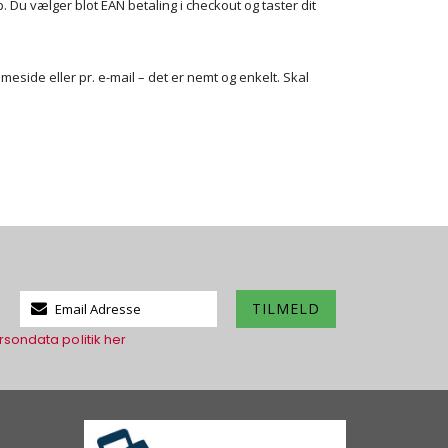
. Du vælger blot EAN betaling i checkout og taster dit
eside eller pr. e-mail – det er nemt og enkelt. Skal
Tilmeld
TILMELD
dig
rsondata politik her
vores
nyhedsbrev: