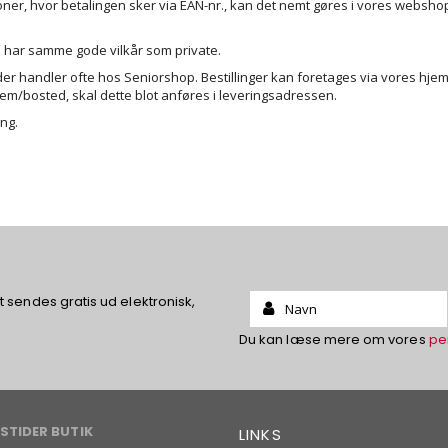
utioner, hvor betalingen sker via EAN-nr., kan det nemt gøres i vores webshop
 har samme gode vilkår som private.
er handler ofte hos Seniorshop. Bestillinger kan foretages via vores hjemm
jem/bosted, skal dette blot anføres i leveringsadressen.
ing.
Name:
sendes gratis ud elektronisk,
Du kan læse mere om vores
pe
STIDER BUTIK
LINKS