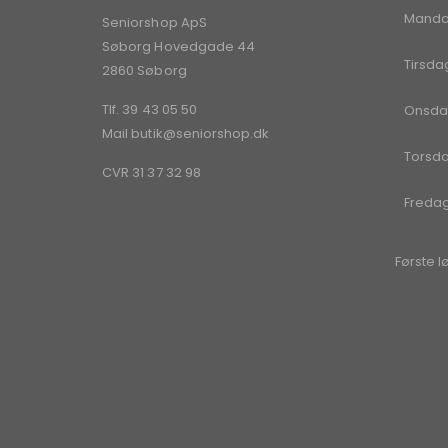
Mand
Seniorshop ApS
Søborg Hovedgade 44
Tirsda
2860 Søborg
Tlf. 39 43 05 50
Onsda
Mail
butik@seniorshop.dk
Torsd
CVR 31 37 32 98
Freda
Første l