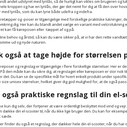
andt andet udstyret med lynlås, så de hurtigt kan vikles om brugeren og 
ele kroppen og har en lynlås, der gør det nemt for dig at få den over hov
r med lynlås, som du kan lyne både udefra og indefra.
retæpper og -poser er tilgængelige med forskellige praktiske lukninger, der
omkring dig. Her kan du blandt andet vælge en variant med velcrolukning e
t kan få køreposen eller -tæppet af og på.
ine behov og årstid, så kan du være sikker på, at vi har den rette vandtæt
komme ud og nyde naturen.
 også at tage højde for størrelsen
eposer og regnslag er tilgængelige i flere forskellige størrelser. Her er d
 På den måde kan du sikre dig, at regnslaget eller køreposen er stor nok ti
r det. Du kan se de specifikke mål for hvert enkelt produkt under specifik
 size unisex størrelser, hvilket giver dig god mulighed for, at de også passer
 også praktiske regnslag til din el-
ke kun dig selv, der fortjener at være ordentligt beskyttet mod vind og vej
n dække din el-scooter til, når du ikke lige bruger den. Du kan for ekse
dt sæde.
r finder du også et regnslag, der dækker hele din el-scooter, når du har