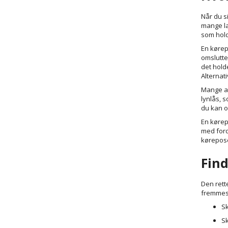
Når du si
mange la
som hold
En kørep
omslutte
det hold
Alternat
Mange af
lynlås, 
du kan o
En kørep
med ford
kørepose 
Find
Den rett
fremmest 
Sk
Sk