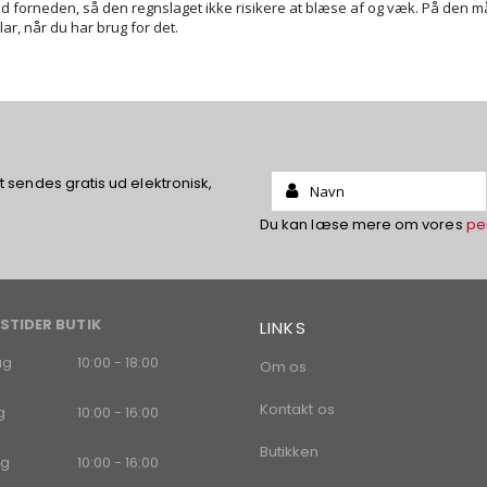
 forneden, så den regnslaget ikke risikere at blæse af og væk. På den måde 
lar, når du har brug for det.
Name:
sendes gratis ud elektronisk,
Du kan læse mere om vores
pe
STIDER BUTIK
LINKS
ag
10:00 - 18:00
Om os
Kontakt os
g
10:00 - 16:00
Butikken
g
10:00 - 16:00