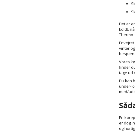
Sk
Sk
Det er en
koldt, n
Thermo-
Er vejret
vinter o
bespænd
Vores kør
finder d
tage ud 
Du kan b
under- o
med/uden
Såd
En kørep
er dog i
og hurtig