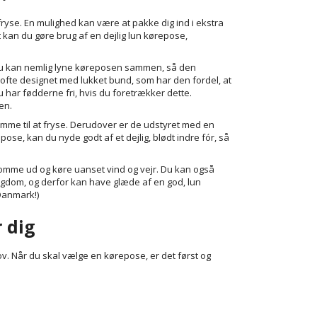
t fryse. En mulighed kan være at pakke dig ind i ekstra
 kan du gøre brug af en dejlig lun kørepose,
Du kan nemlig lyne køreposen sammen, så den
ofte designet med lukket bund, som har den fordel, at
har fødderne fri, hvis du foretrækker dette.
en.
mme til at fryse. Derudover er de udstyret med en
se, kan du nyde godt af et dejlig, blødt indre fór, så
komme ud og køre uanset vind og vejr. Du kan også
ygdom, og derfor kan have glæde af en god, lun
 Danmark!)
r dig
ov. Når du skal vælge en kørepose, er det først og