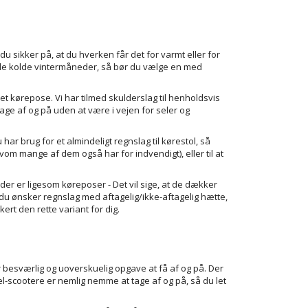
du sikker på, at du hverken får det for varmt eller for
l de kolde vintermåneder, så bør du vælge en med
ret kørepose. Vi har tilmed skulderslag til henholdsvis
age af og på uden at være i vejen for seler og
ar brug for et almindeligt regnslag til kørestol, så
vom mange af dem også har for indvendigt), eller til at
er er ligesom køreposer - Det vil sige, at de dækker
du ønsker regnslag med aftagelig/ikke-aftagelig hætte,
ert den rette variant for dig.
r besværlig og uoverskuelig opgave at få af og på. Der
 el-scootere er nemlig nemme at tage af og på, så du let