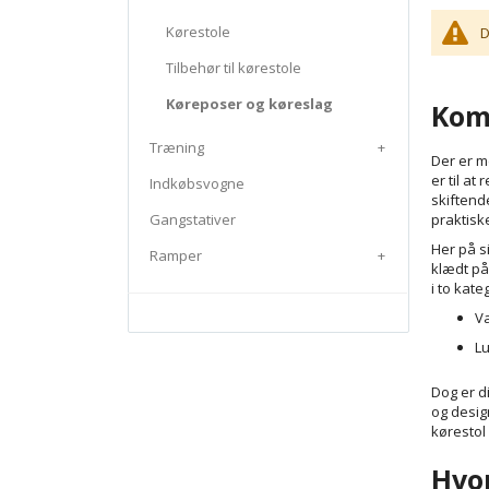
Kørestole
D
Tilbehør til kørestole
Køreposer og køreslag
Kom 
Træning
+
Der er m
er til at
Indkøbsvogne
skiftend
Gangstativer
praktisk
Her på s
Ramper
+
klædt på
i to kate
Va
Lu
Dog er d
og design
kørestol
Hvor