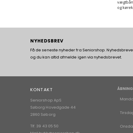
vægtbånd
og kørek
NYHEDSBREV
Få de seneste nyheder fra Seniorshop. Nyhedsbrevet 
og du kan altid afmelde igen via nyhedsbrevet.
ÅBNING
KONTAKT
Mand
Seniorshop ApS
Søborg Hovedgade 44
Tirsda
2860 Søborg
Tlf. 39 43 05 50
Onsda