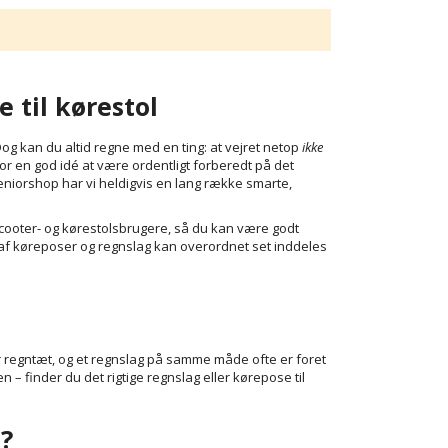
 til kørestol
Dog kan du altid regne med en ting: at vejret netop
ikke
for en god idé at være ordentligt forberedt på det
eniorshop har vi heldigvis en lang række smarte,
-scooter- og kørestolsbrugere, så du kan være godt
g af køreposer og regnslag kan overordnet set inddeles
er regntæt, og et regnslag på samme måde ofte er foret
n – finder du det rigtige regnslag eller kørepose til
?