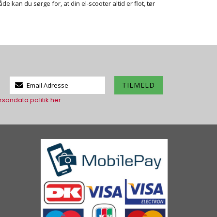
kan du sørge for, at din el-scooter altid er flot, tør
Tilmeld
TILMELD
dig
rsondata politik her
vores
nyhedsbrev: