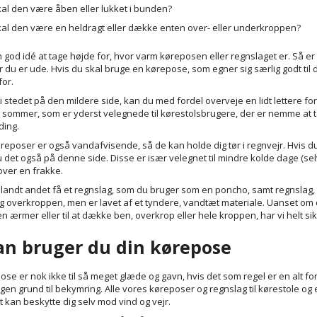
al den være åben eller lukket i bunden?
al den være en heldragt eller dække enten over- eller underkroppen?
 god idé at tage højde for, hvor varm køreposen eller regnslaget er. Så er 
år du er ude. Hvis du skal bruge en kørepose, som egner sig særlig godt ti
for.
 i stedet på den mildere side, kan du med fordel overveje en lidt lettere fo
g sommer, som er yderst velegnede til kørestolsbrugere, der er nemme at t
ing.
eposer er også vandafvisende, så de kan holde dig tør i regnvejr. Hvis du h
u det også på denne side. Disse er især velegnet til mindre kolde dage (sel
over en frakke.
landt andet få et regnslag, som du bruger som en poncho, samt regnslag, d
g overkroppen, men er lavet af et tyndere, vandtæt materiale. Uanset om 
 ærmer eller til at dække ben, overkrop eller hele kroppen, har vi helt sikk
an bruger du din kørepose
ose er nok ikke til så meget glæde og gavn, hvis det som regel er en alt fo
ngen grund til bekymring. Alle vores køreposer og regnslag til kørestole og
t kan beskytte dig selv mod vind og vejr.