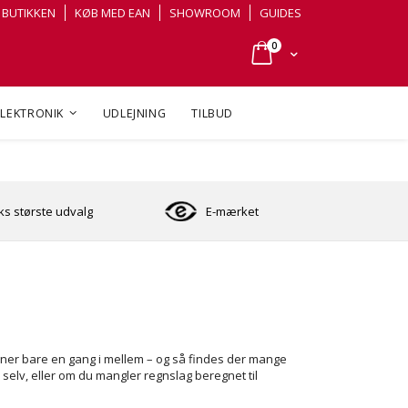
BUTIKKEN
KØB MED EAN
SHOWROOM
GUIDES
varer
0
Cart
ELEKTRONIK
UDLEJNING
TILBUD
s største udvalg
E-mærket
egner bare en gang i mellem – og så findes der mange
selv, eller om du mangler regnslag beregnet til