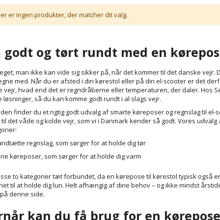
er er ingen produkter, der matcher dit valg.
godt og tørt rundt med en kørepose
eget, man ikke kan vide sig sikker på, når det kommer til det danske vejr. 
 regne med. Når du er afsted i din
kørestol
eller på din el-scooter er det der
e vejr, hvad end det er regndråberne eller temperaturen, der daler. Hos S
e løsninger, så du kan komme godt rundt i al slags vejr.
iden finder du et rigtig godt udvalg af smarte køreposer og regnslag til el
 til det våde og kolde vejr, som vi i Danmark kender så godt. Vores udval
gorier:
ndtætte regnslag, som sørger for at holde dig tør
ne køreposer, som sørger for at holde dig varm
isse to kategorier tæt forbundet, da en kørepose til kørestol typisk også 
et til at holde dig lun. Helt afhængig af dine behov – og ikke mindst årstide
 på denne side.
når kan du få brug for en kørepose