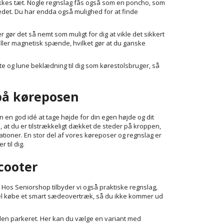
lukkes tæt. Nogle regnslag fås også som en poncho, som
edet. Du har endda også mulighed for at finde
 gør det så nemt som muligt for dig at vikle det sikkert
ller magnetisk spænde, hvilket gør at du ganske
te og lune beklædning til dig som kørestolsbruger, så
 på køreposen
en en god idé at tage højde for din egen højde og dit
l, at du er tilstrækkeligt dækket de steder på kroppen,
ationer. En stor del af vores køreposer og regnslag er
 til dig.
scooter
r. Hos Seniorshop tilbyder vi også praktiske regnslag,
mpel købe et smart sædeovertræk, så du ikke kommer ud
 den parkeret. Her kan du vælge en variant med