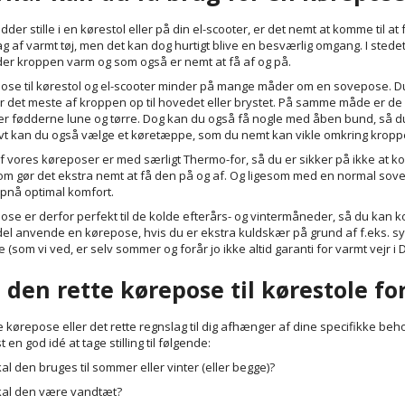
dder stille i en kørestol eller på din el-scooter, er det nemt at komme til a
g af varmt tøj, men det kan dog hurtigt blive en besværlig omgang. I stedet
er kroppen varm og som også er nemt at få af og på.
ose til kørestol og el-scooter minder på mange måder om en sovepose. 
r det meste af kroppen op til hovedet eller brystet. På samme måde er de 
er fødderne lune og tørre. Dog kan du også få nogle med åben bund, så du 
ivt kan du også vælge et køretæppe, som du nemt kan vikle omkring kropp
 vores køreposer er med særligt Thermo-for, så du er sikker på ikke at ko
som gør det ekstra nemt at få den på og af. Og ligesom med en normal sovepo
pnå optimal komfort.
ose er derfor perfekt til de kolde efterårs- og vintermåneder, så du kan 
el anvende en kørepose, hvis du er ekstra kuldskær på grund af f.eks. s
(som vi ved, er selv sommer og forår jo ikke altid garanti for varmt vejr i
 den rette kørepose til kørestole fo
e kørepose eller det rette regnslag til dig afhænger af dine specifikke beh
en god idé at tage stilling til følgende:
al den bruges til sommer eller vinter (eller begge)?
al den være vandtæt?