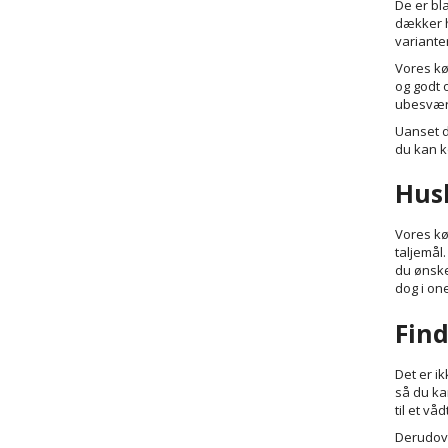
De er bl
dækker h
variante
Vores kø
og godt 
ubesvære
Uanset d
du kan 
Husk
Vores kør
taljemål.
du ønske
dog i one
Find
Det er ik
så du ka
til et vå
Derudove