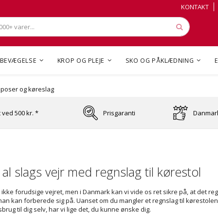
Skip
Skip
KONTAKT
to
to
Content
Content
Søg
BEVÆGELSE
KROP OG PLEJE
SKO OG PÅKLÆDNING
poser og køreslag
t ved 500 kr. *
Prisgaranti
Danmark
 al slags vejr med regnslag til kørestol
ikke forudsige vejret, men i Danmark kan vi vide os ret sikre på, at det r
an kan forberede sig på. Uanset om du mangler et regnslag til kørestolen 
brug til dig selv, har vi lige det, du kunne ønske dig.