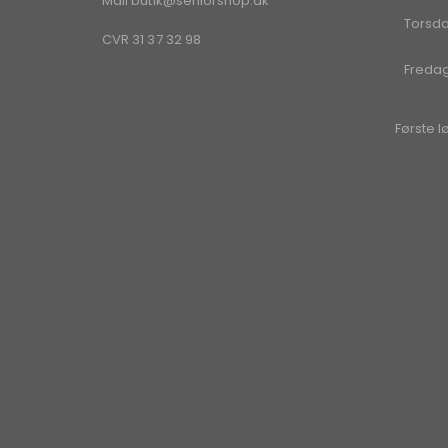
Mail
butik@seniorshop.dk
Torsd
CVR 31 37 32 98
Freda
Første l