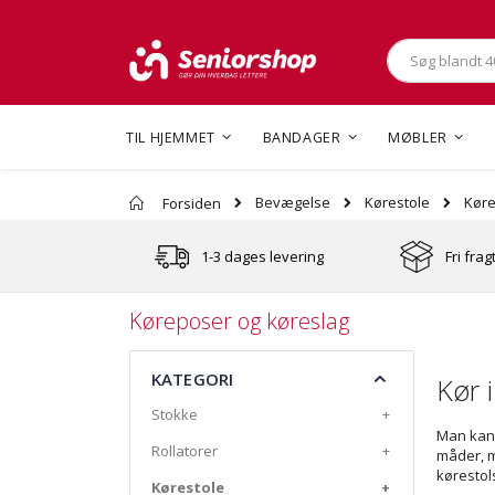
Søg
TIL HJEMMET
BANDAGER
MØBLER
Køre
Bevægelse
Kørestole
Forsiden
1-3 dages levering
Fri frag
Køreposer og køreslag
KATEGORI
Kør i
Stokke
+
Man kan 
Rollatorer
+
måder, m
kørestols
Kørestole
+